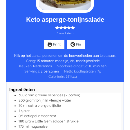
Keto asperge-tonijnsalade
5
van 1 stem
Print
Pin
Klik op het aantal personen om de hoeveelheden aan te passen.
Gang:
15 minuten maaltijd, Vis, maaltijdsalade
Keuken:
Nederlands
Voorbereidingstijd:
10
minuten
Servings:
2
personen
Netto koolhydraten:
7
g
Calorieën:
931
kcal
Ingrediënten
300
gram
groene asperges
(2 potten)
200
gram
tonijn in vleugje water
30
ml
extra vierge olijfolie
1
sjalot
0.5
eetlepel
citroenzest
180
gram
Little Gem salade
1 struikje
175
ml
mayonaise