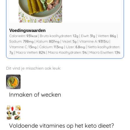
Voedingswaarden
Calorieën:
931
|
Bruto koolhydraten:
12
|
Eiwit:
31
|
Vetten:
86
|
kcal
g
g
g
Sodium:
798
|
Kalium:
807
|
Vezel:
5
|
Vitamine A:
9315
|
mg
mg
g
IU
Vitamine C:
13
|
Calcium:
113
|
IJzer:
6.8
|
Netto koolhydraten:
mg
mg
mg
7
|
Macro Vetten:
82
|
Macro Koolhydraten:
5
|
Macro Eiwitten:
13
g
%
%
%
Dit vind je misschien ook leuk:
Inmaken of wecken
Voldoende vitamines op het keto dieet?