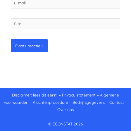
E-
mail
Site
Disclaimer: lees dit eerst!
–
Privacy statement
–
Algemene
voorwaarden
–
Klachtenprocedure
–
Bedrijfsgegevens
–
Contact
–
Over ons
© ECONSTAT 2026