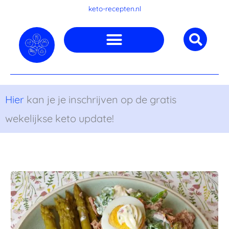
Ga
keto-recepten.nl
naar
de
inhoud
Hier
kan je je inschrijven op de gratis
wekelijkse keto update!