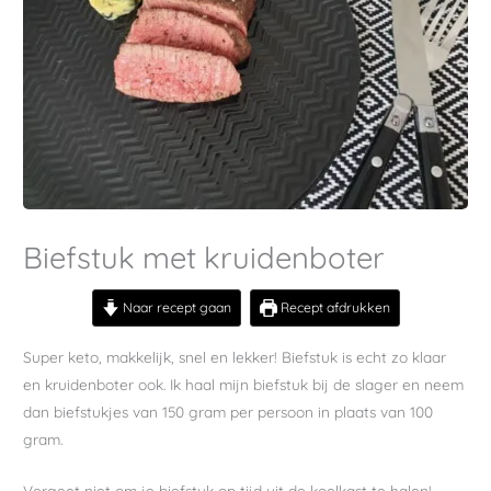
Biefstuk met kruidenboter
Naar recept gaan
Recept afdrukken
Super keto, makkelijk, snel en lekker! Biefstuk is echt zo klaar
en kruidenboter ook. Ik haal mijn biefstuk bij de slager en neem
dan biefstukjes van 150 gram per persoon in plaats van 100
gram.
Vergeet niet om je biefstuk op tijd uit de koelkast te halen!