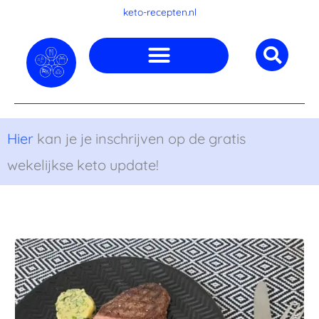
Ga
keto-recepten.nl
naar
de
inhoud
Hier
kan je je inschrijven op de gratis
wekelijkse keto update!