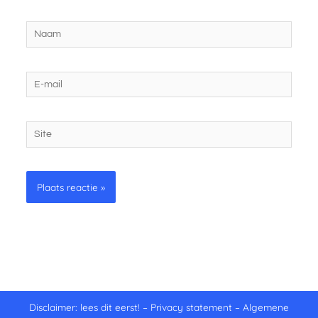
Naam
E-
mail
Site
Disclaimer: lees dit eerst!
–
Privacy statement
–
Algemene