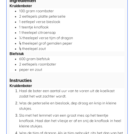
Ingrediënten
Kruidenboter
100
gram
roomboter
2
eetlepels
platte peterselie
1
eetlepel
verse bieslook
1
teentje
knoflook
1
theelepel
citroensap
¼
theelepel
verse tijm of dragon
⅛
theelepel
grof gemalen peper
⅛
theelepel
zout
Biefstuk
600
gram
biefstuk
2
eetlepels
roomboter
peper en zout
Instructies
Kruidenboter
Haal de boter een aantal uur van te voren uit de koelkast
zodat het wat zachter wordt.
Was de peterselie en bieslook, dep droog en knip in kleine
stukjes.
Sla met het lemmet van een groot mes op het teentje
knoflook. Haal dan het vliesje er af en snij de knoflook in heel
kleine stukjes.
Was de tijm of dragon. Als je tijm gebruikt, rits het dan van het