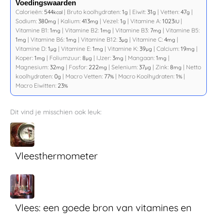
Voedingswaarden
Calorieën:
544
|
Bruto koolhydraten:
1
|
Eiwit:
31
|
Vetten:
47
|
kcal
g
g
g
Sodium:
380
|
Kalium:
413
|
Vezel:
1
|
Vitamine A:
1023
|
mg
mg
g
IU
Vitamine B1:
1
|
Vitamine B2:
1
|
Vitamine B3:
7
|
Vitamine B5:
mg
mg
mg
1
|
Vitamine B6:
1
|
Vitamine B12:
3
|
Vitamine C:
4
|
mg
mg
µg
mg
Vitamine D:
1
|
Vitamine E:
1
|
Vitamine K:
39
|
Calcium:
19
|
µg
mg
µg
mg
Koper:
1
|
Foliumzuur:
8
|
IJzer:
3
|
Mangaan:
1
|
mg
µg
mg
mg
Magnesium:
32
|
Fosfor:
222
|
Selenium:
37
|
Zink:
8
|
Netto
mg
mg
µg
mg
koolhydraten:
0
|
Macro Vetten:
77
|
Macro Koolhydraten:
1
|
g
%
%
Macro Eiwitten:
23
%
Dit vind je misschien ook leuk:
Vleesthermometer
Vlees: een goede bron van vitamines en