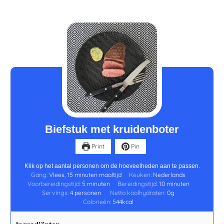
minuten
minuten
Biefstuk met kruidenboter
Print
Pin
Klik op het aantal personen om de hoeveelheden aan te passen.
Gang:
Vlees, 15 minuten maaltijd
Keuken:
Nederlands
Voorbereidingstijd:
5
minuten
Bereidingstijd:
10
minuten
Servings:
4
personen
Netto koolhydraten:
0
g
Calorieën:
544
kcal