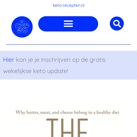
Ga
keto-recepten.nl
naar
de
inhoud
Hier
kan je je inschrijven op de gratis
wekelijkse keto update!