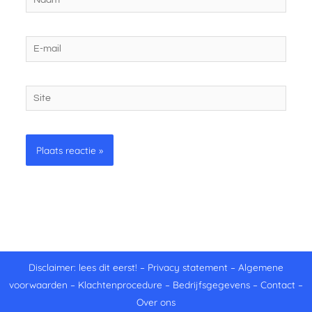
E-
mail
Site
Disclaimer: lees dit eerst!
–
Privacy statement
–
Algemene
voorwaarden
–
Klachtenprocedure
–
Bedrijfsgegevens
–
Contact
–
Over ons