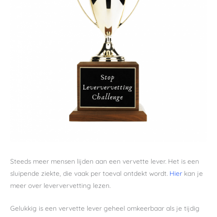
Steeds meer mensen lijden aan een vervette lever. Het is een
sluipende ziekte, die vaak per toeval ontdekt wordt.
Hier
kan je
meer over leververvetting lezen.
Gelukkig is een vervette lever geheel omkeerbaar als je tijdig