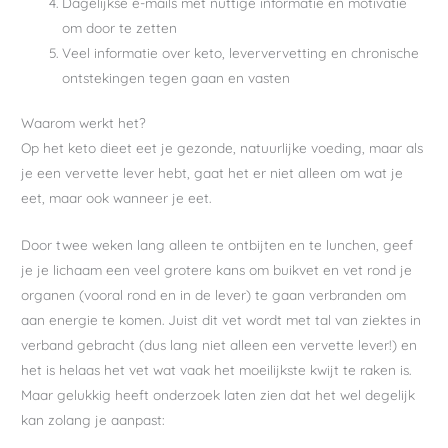
Dagelijkse e-mails met nuttige informatie en motivatie
om door te zetten
Veel informatie over keto, leververvetting en chronische
ontstekingen tegen gaan en vasten
Waarom werkt het?
Op het keto dieet eet je gezonde, natuurlijke voeding, maar als
je een vervette lever hebt, gaat het er niet alleen om wat je
eet, maar ook wanneer je eet.
Door twee weken lang alleen te ontbijten en te lunchen, geef
je je lichaam een veel grotere kans om buikvet en vet rond je
organen (vooral rond en in de lever) te gaan verbranden om
aan energie te komen. Juist dit vet wordt met tal van ziektes in
verband gebracht (dus lang niet alleen een vervette lever!) en
het is helaas het vet wat vaak het moeilijkste kwijt te raken is.
Maar gelukkig heeft onderzoek laten zien dat het wel degelijk
kan zolang je aanpast: