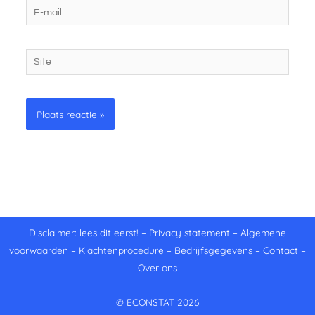
E-
mail
Site
Disclaimer: lees dit eerst!
–
Privacy statement
–
Algemene
voorwaarden
–
Klachtenprocedure
–
Bedrijfsgegevens
–
Contact
–
Over ons
© ECONSTAT 2026