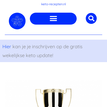
Ga
keto-recepten.nl
naar
de
inhoud
Hier
kan je je inschrijven op de gratis
wekelijkse keto update!