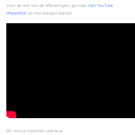
Voor de rest van de afleveringen, ga naar
mijn YouTube
afspeellijst
op mijn baasjes kanaal.
Dit vind je misschien ook leuk: