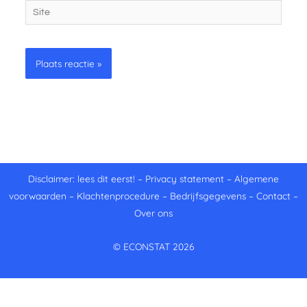
Site
Disclaimer: lees dit eerst!
–
Privacy statement
–
Algemene
voorwaarden
–
Klachtenprocedure
–
Bedrijfsgegevens
–
Contact
–
Over ons
© ECONSTAT 2026