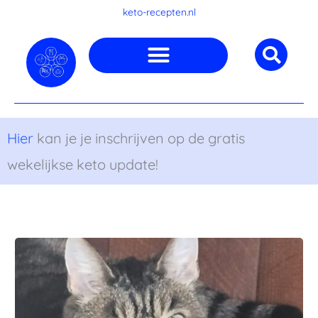
Ga
keto-recepten.nl
naar
de
inhoud
Hier
kan je je inschrijven op de gratis
wekelijkse keto update!