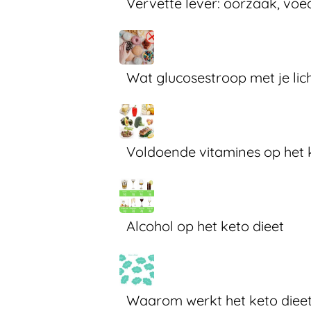
Vervette lever: oorzaak, voe
Wat glucosestroop met je li
Voldoende vitamines op het 
Alcohol op het keto dieet
Waarom werkt het keto diee