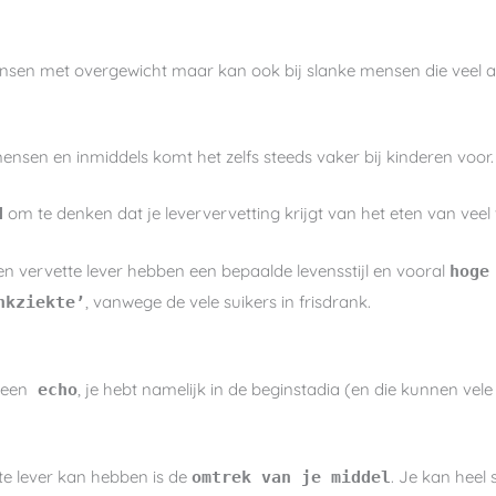
nsen met overgewicht maar kan ook bij slanke mensen die veel alc
mensen en inmiddels komt het zelfs steeds vaker bij kinderen voor.
om te denken dat je leververvetting krijgt van het eten van veel vet
d
 vervette lever hebben een bepaalde levensstijl en vooral
hoge
, vanwege de vele suikers in frisdrank.
nkziekte’
 een
, je hebt namelijk in de beginstadia (en die kunnen vel
echo
te lever kan hebben is de
. Je kan heel 
omtrek van je middel