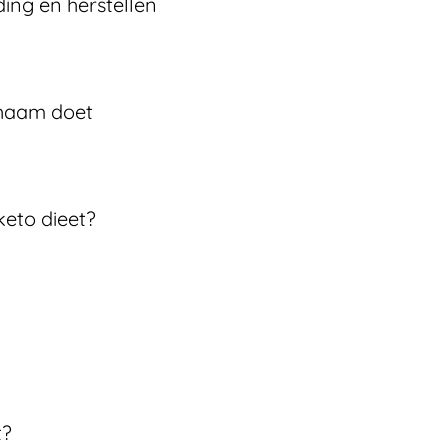
ding en herstellen
chaam doet
keto dieet?
t?