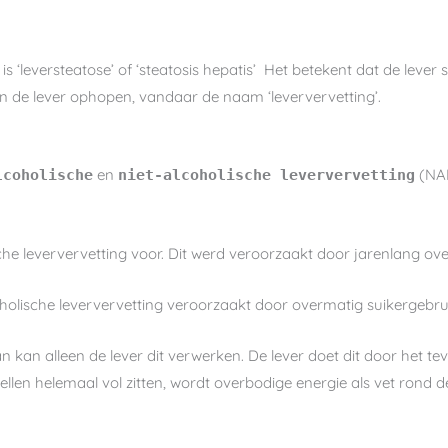
is ‘leversteatose’ of ‘steatosis hepatis’ Het betekent dat de lever
 in de lever ophopen, vandaar de naam ‘leververvetting’.
en
(NAF
lcoholische
niet-alcoholische leververvetting
he leververvetting voor. Dit werd veroorzaakt door jarenlang ove
olische leververvetting veroorzaakt door overmatig suikergebrui
n kan alleen de lever dit verwerken. De lever doet dit door het teve
rcellen helemaal vol zitten, wordt overbodige energie als vet rond