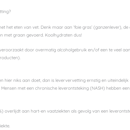
tting?
met het eten van vet. Denk maar aan ‘foie gras’ (ganzenlever), d
den met graan gevoerd. Koolhydraten dus!
veroorzaakt door overmatig alcoholgebruik en/of een te veel aan
producten).
 hier niks aan doet, dan is leververvetting ernstig en uiteindelijk do
. Mensen met een chronische leverontsteking (NASH) hebben een
overlijdt aan hart-en vaatziekten als gevolg van een leverontst
iekte.