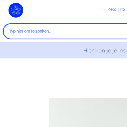
Ga
Keto Info
naar
de
inhoud
Zoeken
Hier
kan je je ins