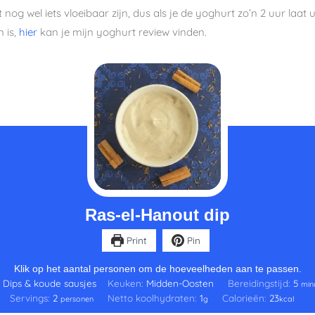
og wel iets vloeibaar zijn, dus als je de yoghurt zo’n 2 uur laat 
 is,
hier
kan je mijn yoghurt review vinden.
min
Ras-el-Hanout dip
Print
Pin
Klik op het aantal personen om de hoeveelheden aan te passen.
:
Dips & koude sausjes
Keuken:
Midden-Oosten
Bereidingstijd:
5
min
Servings:
2
Netto koolhydraten:
1
Calorieën:
23
personen
g
kcal