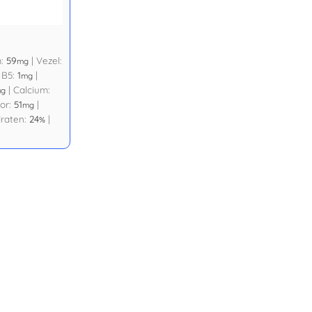
m:
59
|
Vezel:
mg
 B5:
1
|
mg
|
Calcium:
µg
or:
51
|
mg
raten:
24
|
%