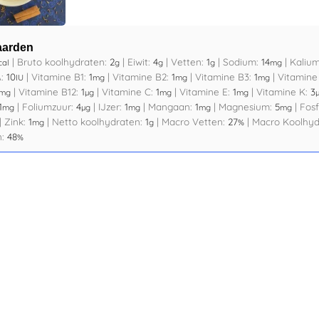
aarden
|
Bruto koolhydraten:
2
|
Eiwit:
4
|
Vetten:
1
|
Sodium:
14
|
Kaliu
cal
g
g
g
mg
A:
10
|
Vitamine B1:
1
|
Vitamine B2:
1
|
Vitamine B3:
1
|
Vitamine
IU
mg
mg
mg
|
Vitamine B12:
1
|
Vitamine C:
1
|
Vitamine E:
1
|
Vitamine K:
3
mg
µg
mg
mg
1
|
Foliumzuur:
4
|
IJzer:
1
|
Mangaan:
1
|
Magnesium:
5
|
Fosf
mg
µg
mg
mg
mg
|
Zink:
1
|
Netto koolhydraten:
1
|
Macro Vetten:
27
|
Macro Koolhyd
mg
g
%
n:
48
%