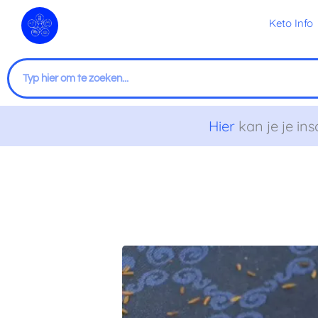
Ga
Keto Info
naar
de
inhoud
Zoeken
Hier
kan je je ins