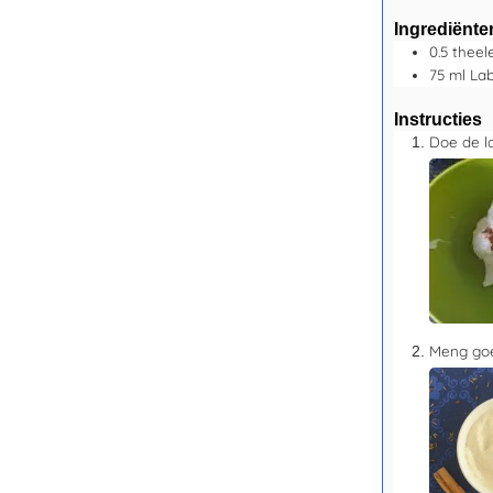
Ingrediënte
0.5
theel
75
ml
La
Instructies
Doe de l
Meng goe