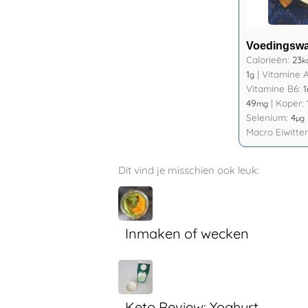
Voedingsw
Calorieën:
23
k
1
|
Vitamine 
g
Vitamine B6:
1
49
|
Koper:
mg
Selenium:
4
µg
Macro Eiwitte
Dit vind je misschien ook leuk:
Inmaken of wecken
Keto Review: Yoghurt