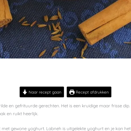
Naar recept gaan
Recept afdrukken
rilde en gefrituurde gerechten. Het is een kruidige maar frisse dip
 en ruikt heerlijk.
 met gewone yoghurt. Labneh is uitgelekte yoghurt en je kan het