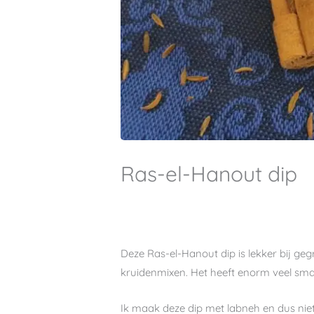
Ras-el-Hanout dip
Deze Ras-el-Hanout dip is lekker bij geg
kruidenmixen. Het heeft enorm veel smaak
Ik maak deze dip met labneh en dus niet