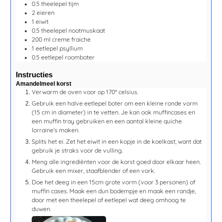
0.5
theelepel
tijm
2
eieren
1
eiwit
0.5
theelepel
nootmuskaat
200
ml
creme fraiche
1
eetlepel
psyllium
0.5
eetlepel
roomboter
Instructies
Amandelmeel korst
Verwarm de oven voor op 170º celsius.
Gebruik een halve eetlepel boter om een kleine ronde vorm
(15 cm in diameter) in te vetten. Je kan ook muffincases en
een muffin tray gebruiken en een aantal kleine quiche
lorraine’s maken.
Splits het ei. Zet het eiwit in een kopje in de koelkast, want dat
gebruik je straks voor de vulling.
Meng alle ingrediënten voor de korst goed door elkaar heen.
Gebruik een mixer, staafblender of een vork.
Doe het deeg in een 15cm grote vorm (voor 3 personen) of
muffin cases. Maak een dun bodempje en maak een randje,
door met een theelepel of eetlepel wat deeg omhoog te
duwen.