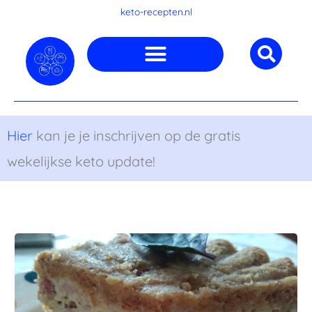
Ga
keto-recepten.nl
naar
de
inhoud
Hier
kan je je inschrijven op de gratis
wekelijkse keto update!