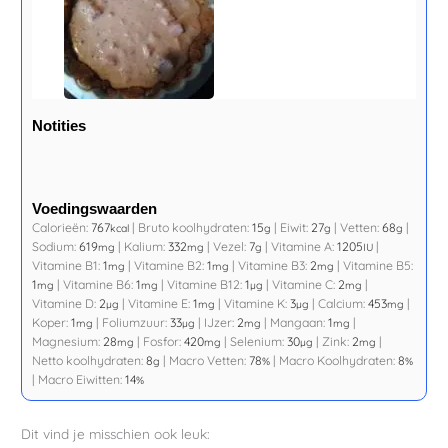
Notities
Voedingswaarden
Calorieën:
767
|
Bruto koolhydraten:
15
|
Eiwit:
27
|
Vetten:
68
|
kcal
g
g
g
Sodium:
619
|
Kalium:
332
|
Vezel:
7
|
Vitamine A:
1205
|
mg
mg
g
IU
Vitamine B1:
1
|
Vitamine B2:
1
|
Vitamine B3:
2
|
Vitamine B5:
mg
mg
mg
1
|
Vitamine B6:
1
|
Vitamine B12:
1
|
Vitamine C:
2
|
mg
mg
µg
mg
Vitamine D:
2
|
Vitamine E:
1
|
Vitamine K:
3
|
Calcium:
453
|
µg
mg
µg
mg
Koper:
1
|
Foliumzuur:
33
|
IJzer:
2
|
Mangaan:
1
|
mg
µg
mg
mg
Magnesium:
28
|
Fosfor:
420
|
Selenium:
30
|
Zink:
2
|
mg
mg
µg
mg
Netto koolhydraten:
8
|
Macro Vetten:
78
|
Macro Koolhydraten:
8
g
%
%
|
Macro Eiwitten:
14
%
Dit vind je misschien ook leuk: