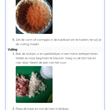
Zet de vorm of vormpjes in de koelkast om te koelen, terwijl je
de vulling maakt.
Vulling
Bak de stukjes ui en spekblokjes in een halve eetlepel boter,
totdat ze mooi beginnen te kleuren. Voeg nu de tijm toe en
roer door. Neem de pan van het vuur.
Rasp de kaas en snij de ham in blokjes.