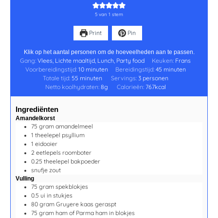
5
van 1 stem
Print
Pin
Klik op het aantal personen om de hoeveelheden aan te passen.
Gang:
Vlees, Lichte maaltijd, Lunch, Party food
Keuken:
Frans
Voorbereidingstijd:
10
minuten
Bereidingstijd:
45
minuten
Totale tijd:
55
minuten
Servings:
3
personen
Netto koolhydraten:
8
g
Calorieën:
767
kcal
Ingrediënten
Amandelkorst
75
gram
amandelmeel
1
theelepel
psyllium
1
eidooier
2
eetlepels
roomboter
0.25
theelepel
bakpoeder
snufje
zout
Vulling
75
gram
spekblokjes
0.5
ui
in stukjes
80
gram
Gruyere kaas
geraspt
75
gram
ham of Parma ham
in blokjes