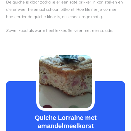
De quiche is klaar zodra je er een saté prikker in kan steken en
die er weer helemaal schoon uitkomt. Hoe kleiner je vormen
hoe eerder de quiche klaar is, dus check regelmatig.
Zowel koud als warm heel lekker. Serveer met een salade.
minuten
minuten
minuten
Quiche Lorraine met
amandelmeelkorst