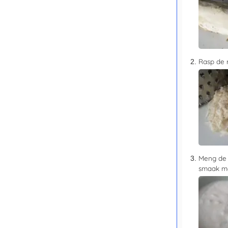
Rasp de m
Meng de g
smaak me