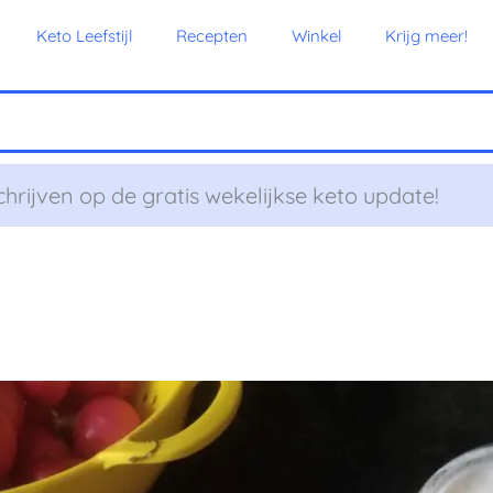
Keto Leefstijl
Recepten
Winkel
Krijg meer!
chrijven op de gratis wekelijkse keto update!