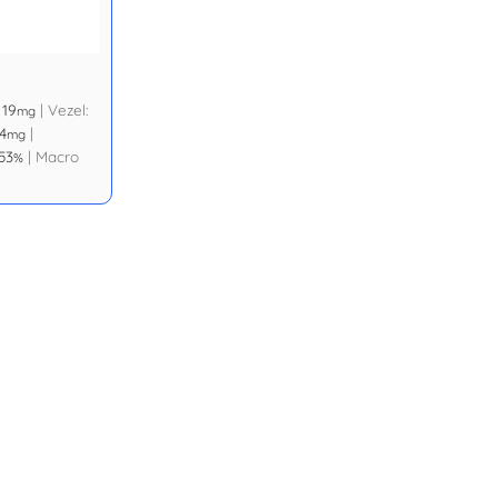
:
19
|
Vezel:
mg
4
|
mg
53
|
Macro
%