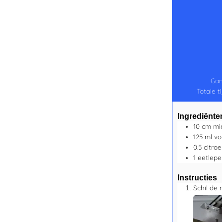
Ga
Totale t
Ingrediënte
10
cm
mi
125
ml
vo
0.5
citro
1
eetlepe
Instructies
Schil de 