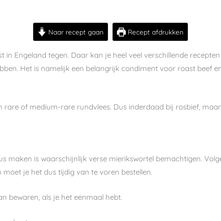
Naar recept gaan
Recept afdrukken
t in Engeland tegen. Daar kan je heel veel verschillende recepten
hebben. Het is namelijk een belangrijk condiment voor roast beef 
orten rare of medium-rare rundvlees. Dus inderdaad bij rosbief, maa
aus maken is waarschijnlijk verse mierikswortel bemachtigen. Vo
oet je het dus tijdig van te voren bestellen.
 kan bewaren, als je het eenmaal hebt.