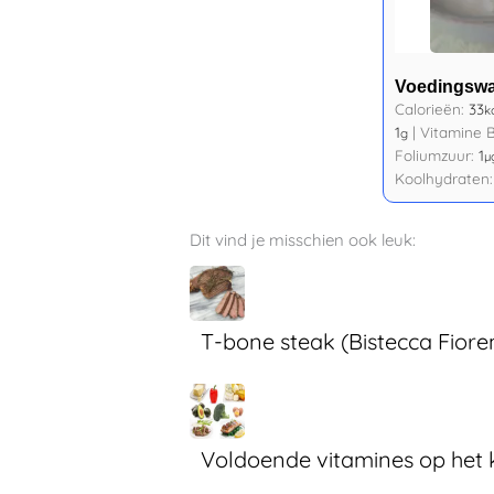
Voedingsw
Calorieën:
33
k
1
|
Vitamine 
g
Foliumzuur:
1
µ
Koolhydraten
Dit vind je misschien ook leuk:
T-bone steak (Bistecca Fiore
Voldoende vitamines op het 