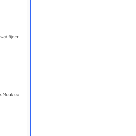
at fijner.
e. Maak op