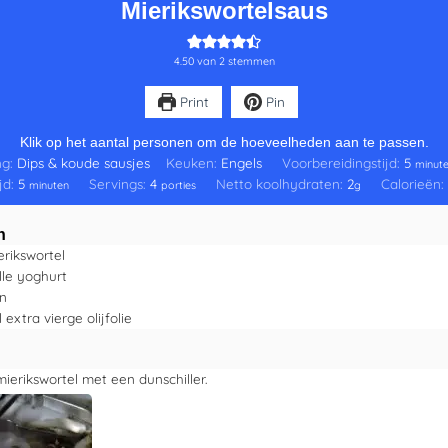
Mierikswortelsaus
4.50
van
2
stemmen
Print
Pin
Klik op het aantal personen om de hoeveelheden aan te passen.
ng:
Dips & koude sausjes
Keuken:
Engels
Voorbereidingstijd:
5
minut
ijd:
5
Servings:
4
Netto koolhydraten:
2
Calorieën
minuten
porties
g
n
erikswortel
lle yoghurt
en
l
extra vierge olijfolie
mierikswortel met een dunschiller.