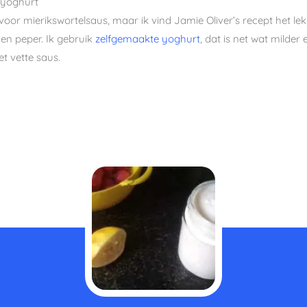
 yoghurt
 voor mierikswortelsaus, maar ik vind Jamie Oliver’s recept het le
t en peper. Ik gebruik
zelfgemaakte yoghurt
, dat is net wat milde
t vette saus.
minuten
minut