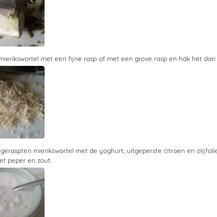
ierikswortel met een fijne rasp of met een grove rasp en hak het dan w
eraspten mierikswortel met de yoghurt, uitgeperste citroen en olijfoli
t peper en zout.