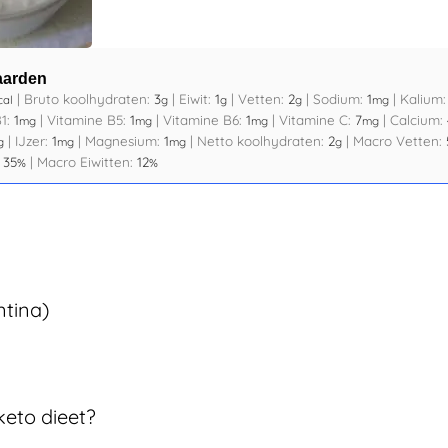
aarden
|
Bruto koolhydraten:
3
|
Eiwit:
1
|
Vetten:
2
|
Sodium:
1
|
Kalium
cal
g
g
g
mg
B1:
1
|
Vitamine B5:
1
|
Vitamine B6:
1
|
Vitamine C:
7
|
Calcium:
mg
mg
mg
mg
|
IJzer:
1
|
Magnesium:
1
|
Netto koolhydraten:
2
|
Macro Vetten:
g
mg
mg
g
:
35
|
Macro Eiwitten:
12
%
%
ntina)
keto dieet?