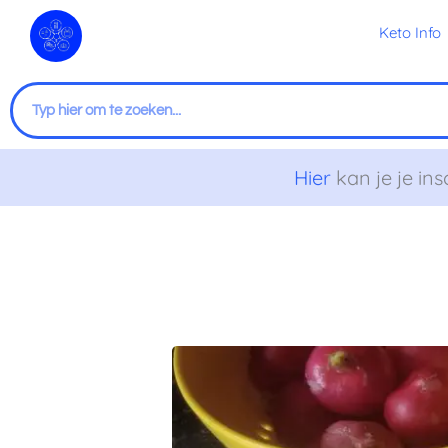
Ga
Keto Info
naar
de
inhoud
Zoeken
Hier
kan je je ins