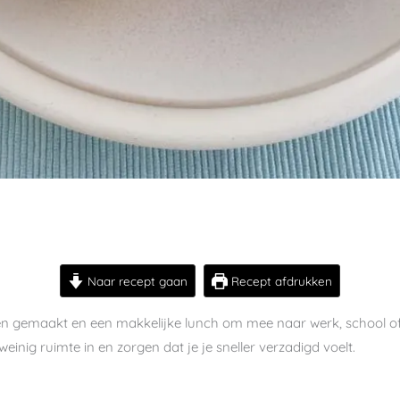
Naar recept gaan
Recept afdrukken
en gemaakt en een makkelijke lunch om mee naar werk, school of
weinig ruimte in en zorgen dat je je sneller verzadigd voelt.