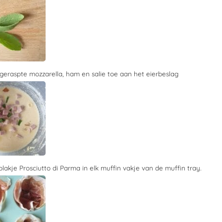
geraspte mozzarella, ham en salie toe aan het eierbeslag
lakje Prosciutto di Parma in elk muffin vakje van de muffin tray.