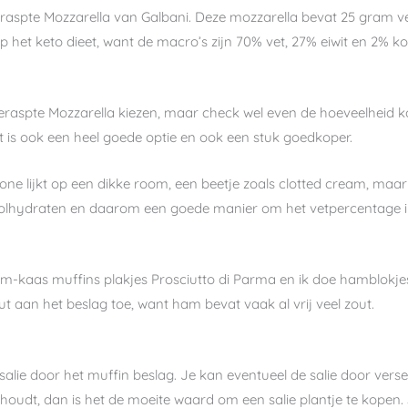
aspte Mozzarella van Galbani. Deze mozzarella bevat 25 gram v
p het keto dieet, want de macro’s zijn 70% vet, 27% eiwit en 2% 
raspte Mozzarella kiezen, maar check wel even de hoeveelheid ko
 is ook een heel goede optie en ook een stuk goedkoper.
 lijkt op een dikke room, een beetje zoals clotted cream, maar 
koolhydraten en daarom een goede manier om het vetpercentage i
am-kaas muffins plakjes Prosciutto di Parma en ik doe hamblokj
t aan het beslag toe, want ham bevat vaak al vrij veel zout.
alie door het muffin beslag. Je kan eventueel de salie door verse
dt, dan is het de moeite waard om een salie plantje te kopen. S