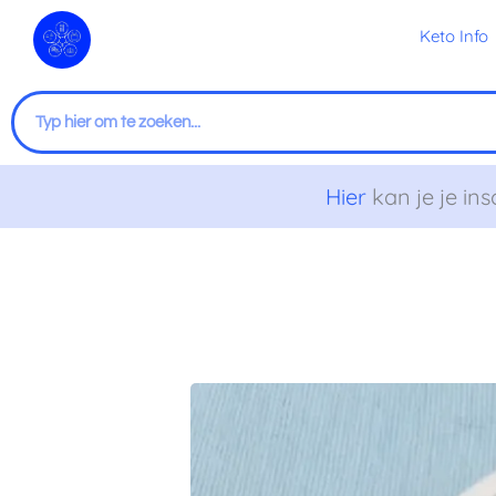
Ga
Keto Info
naar
de
inhoud
Zoeken
Hier
kan je je ins