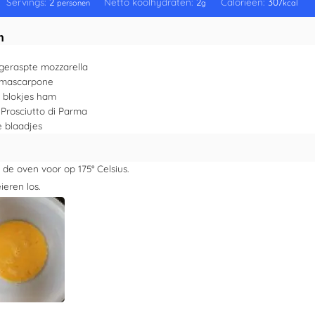
Servings:
2
Netto koolhydraten:
2
Calorieën:
307
personen
g
kcal
n
geraspte mozzarella
mascarpone
blokjes ham
Prosciutto di Parma
e blaadjes
de oven voor op 175° Celsius.
ieren los.