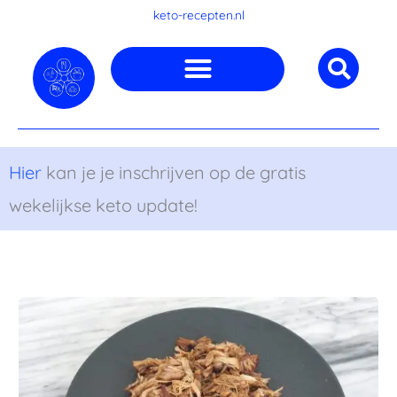
Ga
keto-recepten.nl
naar
de
inhoud
Hier
kan je je inschrijven op de gratis
wekelijkse keto update!