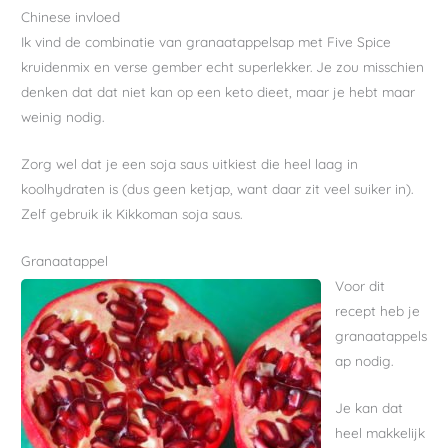
Chinese invloed
Ik vind de combinatie van granaatappelsap met Five Spice
kruidenmix en verse gember echt superlekker. Je zou misschien
denken dat dat niet kan op een keto dieet, maar je hebt maar
weinig nodig.
Zorg wel dat je een soja saus uitkiest die heel laag in
koolhydraten is (dus geen ketjap, want daar zit veel suiker in).
Zelf gebruik ik Kikkoman soja saus.
Granaatappel
Voor dit
recept heb je
granaatappels
ap nodig.
Je kan dat
heel makkelijk