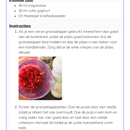
Knoflook saus
40
ml
mayonaise
30
ml
volle yoghurt
0.5
theelepel
knoflookpoeder
Instructies
Als je een verse granaatappel gebruikt, kneed hem dan goed
aan de buitenkant, zodat de pitjes goed loskomen. Snij de
granaatappel doormidden en doe de pitjes in een beker voor
een handblender. Zorg dat je de witte vliesjes van de pitjes
afhaalt.
Pureer de granaatappelpitten. Doe de puree door een zeefje
zodat je alleen het sap overhoudt. Doe de pulp in een kom en
voeg water toe, roer goed door en laat door een zeefje
uitlekken. Herhaal dit totdat je de juiste hoeveelheid vocht
hebt.