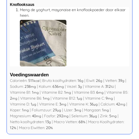
Knoflooksaus
Meng de yoghurt, mayonaise en knoflookpoeder door elkaar
heen.
Voedingswaarden
Calorieën:
511
|
Bruto koolhydraten:
16
|
Eiwit:
26
|
Vetten:
39
|
kcal
g
g
g
Sodium:
238
|
Kalium:
636
|
Vezel:
3
|
Vitamine A:
312
|
mg
mg
g
IU
Vitamine B1:
1
|
Vitamine B2:
1
|
Vitamine B3:
6
|
Vitamine B5:
mg
mg
mg
2
|
Vitamine B6:
1
|
Vitamine B12:
1
|
Vitamine C:
9
|
mg
mg
µg
mg
Vitamine D:
1
|
Vitamine E:
3
|
Vitamine K:
36
|
Calcium:
42
|
µg
mg
µg
mg
Koper:
1
|
Foliumzuur:
29
|
IJzer:
3
|
Mangaan:
1
|
mg
µg
mg
mg
Magnesium:
40
|
Fosfor:
292
|
Selenium:
36
|
Zink:
5
|
mg
mg
µg
mg
Netto koolhydraten:
13
|
Macro Vetten:
68
|
Macro Koolhydraten:
g
%
12
|
Macro Eiwitten:
20
%
%