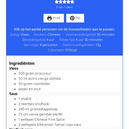
5
van 1 stem
Print
Pin
Klik op het aantal personen om de hoeveelheden aan te passen.
Gang:
Vlees
Keuken:
Chinees
Voorbereidingstijd:
30
minuten
Bereidingstijd:
4
uur
Totale tijd:
4
uur
30
minuten
Servings:
4
personen
Netto koolhydraten:
13
g
Calorieën:
511
kcal
Ingrediënten
Vlees
500
gram
procureur
50
ml
extra vierge olijfolie
50
gram
roomboter
peper en zout
Saus
1
shallot
2
teentjes
knoflook
240
ml
granaatappelsap
7.5
cm
verse gemberwortel
1
eetlepel
Chinese Five Spice
2
eetlepels
Kikkoman Tamari soja saus