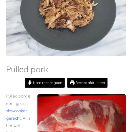
Pulled pork
Naar recept gaan
Recept afdrukken
Pulled pork is
een typisch
slowcooker
gerecht
. Al is
het wel