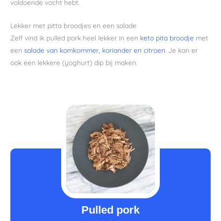
voldoende vocht hebt.
Lekker met pitta broodjes en een salade
Zelf vind ik pulled pork heel lekker in een
keto pita broodje
met
een
salade van komkommer, koriander en citroen
. Je kan er
ook een lekkere (yoghurt) dip bij maken.
uur
uur
minuten
minuten
Pulled pork