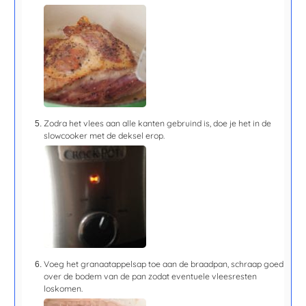
Zodra het vlees aan alle kanten gebruind is, doe je het in de
slowcooker met de deksel erop.
Voeg het granaatappelsap toe aan de braadpan, schraap goed
over de bodem van de pan zodat eventuele vleesresten
loskomen.