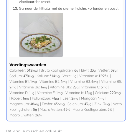
vloeibaarder wordt.
Garneer de frittata met de creme fraiche, koriander en bosui.
Voedingswaarden
Calorieën:
512
|
Bruto koolhydraten:
6
|
Eiwit:
33
|
Vetten:
39
|
kcal
g
g
g
Sodium:
478
|
Kalium:
514
|
Vezel:
1
|
Vitamine A:
1295
|
mg
mg
g
IU
Vitamine B1:
1
|
Vitamine B2:
1
|
Vitamine B3:
6
|
Vitamine B5:
mg
mg
mg
2
|
Vitamine B6:
1
|
Vitamine B12:
2
|
Vitamine C:
3
|
mg
mg
µg
mg
Vitamine D:
1
|
Vitamine E:
1
|
Vitamine K:
12
|
Calcium:
220
µg
mg
µg
mg
|
Koper:
1
|
Foliumzuur:
41
|
IJzer:
2
|
Mangaan:
1
|
mg
µg
mg
mg
Magnesium:
48
|
Fosfor:
456
|
Selenium:
43
|
Zink:
3
|
Netto
mg
mg
µg
mg
koolhydraten:
5
|
Macro Vetten:
69
|
Macro Koolhydraten:
5
|
g
%
%
Macro Eiwitten:
26
%
Dit vind je misschien ook leuk: