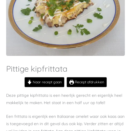
Pittige kipfrittata
Naar recept gaan
Recept afdrukken
Deze pittige kipfrittata is een heerlijk gerecht en eigenlijk heel
makkelijk te maken. Het staat in een half uur op tafel!
Een frittata is eigenlijk een Italiaanse omelet waar ook kaas aan
is toegevoegd en in dit geval dus ook kip. Verder zitten er altijd
wel kruiden in een frittata. Aan deze pittige kipfrittata voeg je