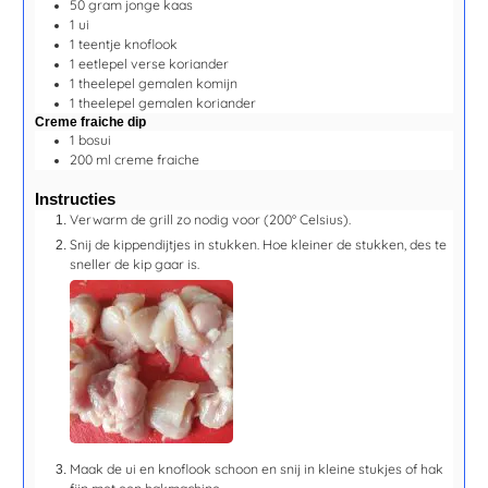
50
gram
jonge kaas
1
ui
1
teentje
knoflook
1
eetlepel
verse koriander
1
theelepel
gemalen komijn
1
theelepel
gemalen koriander
Creme fraiche dip
1
bosui
200
ml
creme fraiche
Instructies
Verwarm de grill zo nodig voor (200° Celsius).
Snij de kippendijtjes in stukken. Hoe kleiner de stukken, des te
sneller de kip gaar is.
Maak de ui en knoflook schoon en snij in kleine stukjes of hak