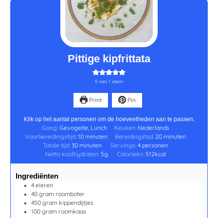
minuten
minuten
minuten
Pittige kipfrittata
5
van 1 stem
Print
Pin
Klik op het aantal personen om de hoeveelheden aan te passen.
Gang:
Gevogelte, Lunch
Keuken:
Nederlands
Voorbereidingstijd:
10
minuten
Bereidingstijd:
20
minuten
Totale tijd:
30
minuten
Servings:
4
personen
Netto koolhydraten:
5
g
Calorieën:
512
kcal
Ingrediënten
4
eieren
40
gram
roomboter
450
gram
kippendijtjes
100
gram
roomkaas