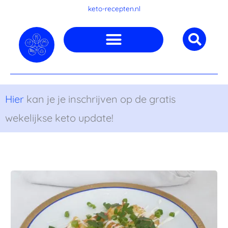
Ga
keto-recepten.nl
naar
de
inhoud
Hier
kan je je inschrijven op de gratis
wekelijkse keto update!