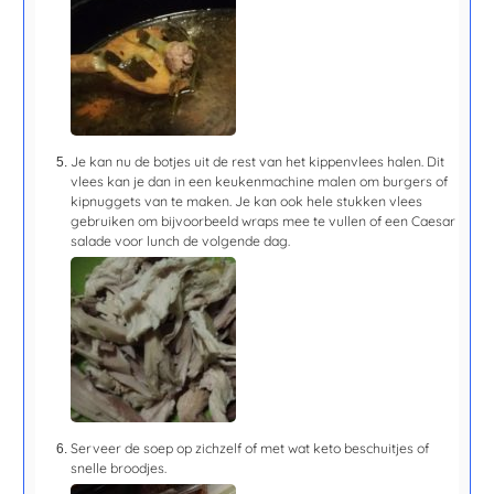
Je kan nu de botjes uit de rest van het kippenvlees halen. Dit
vlees kan je dan in een keukenmachine malen om burgers of
kipnuggets van te maken. Je kan ook hele stukken vlees
gebruiken om bijvoorbeeld wraps mee te vullen of een Caesar
salade voor lunch de volgende dag.
Serveer de soep op zichzelf of met wat keto beschuitjes of
snelle broodjes.