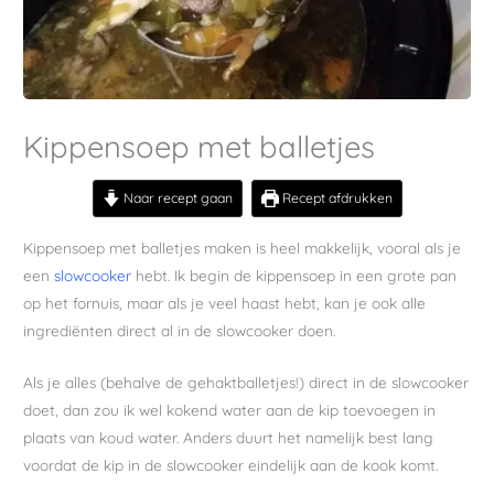
Kippensoep met balletjes
Naar recept gaan
Recept afdrukken
Kippensoep met balletjes maken is heel makkelijk, vooral als je
een
slowcooker
hebt. Ik begin de kippensoep in een grote pan
op het fornuis, maar als je veel haast hebt, kan je ook alle
ingrediënten direct al in de slowcooker doen.
Als je alles (behalve de gehaktballetjes!) direct in de slowcooker
doet, dan zou ik wel kokend water aan de kip toevoegen in
plaats van koud water. Anders duurt het namelijk best lang
voordat de kip in de slowcooker eindelijk aan de kook komt.