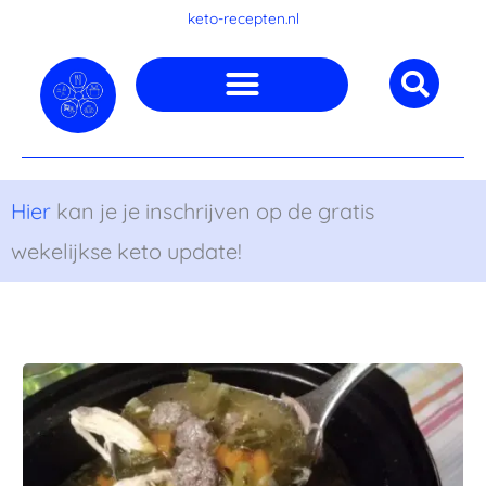
Ga
keto-recepten.nl
naar
de
inhoud
Hier
kan je je inschrijven op de gratis
wekelijkse keto update!