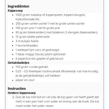
Ingrediënten
Kippesoep
1000
gram
soepkip
of kippenpoten, kippenvleugels,
kipkarbonade etc.
200
gram
winterwortel
1 niet te grote winterwortel
100
gram
prei
1 niet te grote prei
80
gram
bleekselderij met bladeren
2 stengels bleekselderij
15
gram
platte peterselie
3-4
stukjes
foelie
1
laurierblaadjes
1
eetlepel
tijm
vers of gedroogd
1
takje
maggi (lavas) plant
optioneel
6
peperkorrels
geplet of gekneusd
Gehaktballetjes
150
gram
rundergehakt
0.25 – 0.5
theelepel
nootmuskaat
afhankelijk van hoe kruidig
je de gehaktballetjes wilt hebben
peper en zout
Instructies
Heldere kippensoep
Doe de kip met bot en vel (als de kip geen vel heeft geeft dat
niet) in een pan met ruim water en breng aan de kook. De kip
moet onder het water staan.