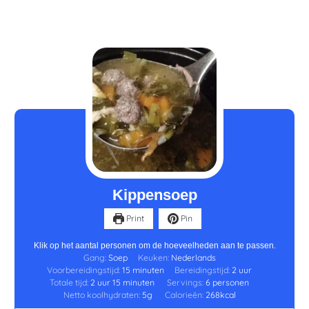
uur
minuten
minuten
uur
Kippensoep
Print
Pin
Klik op het aantal personen om de hoeveelheden aan te passen.
Gang:
Soep
Keuken:
Nederlands
Voorbereidingstijd:
15
minuten
Bereidingstijd:
2
uur
Totale tijd:
2
uur
15
minuten
Servings:
6
personen
Netto koolhydraten:
5
g
Calorieën:
268
kcal