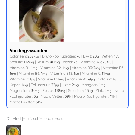
Voedingswaarden
Calorieën:
268
|
Bruto koolhydraten:
7
|
Eiwit:
20
|
Vetten:
17
|
kcal
g
g
g
Sodium:
112
|
Kalium:
411
|
Vezel:
2
|
Vitamine A:
6284
|
mg
mg
g
IU
Vitamine B1:
1
|
Vitamine B2:
1
|
Vitamine B3:
7
|
Vitamine B5:
mg
mg
mg
1
|
Vitamine B6:
1
|
Vitamine B12:
1
|
Vitamine C:
11
|
mg
mg
µg
mg
Vitamine D:
1
|
Vitamine E:
1
|
Vitamine K:
59
|
Calcium:
48
|
µg
mg
µg
mg
Koper:
1
|
Foliumzuur:
32
|
IJzer:
2
|
Mangaan:
1
|
mg
µg
mg
mg
Magnesium:
34
|
Fosfor:
178
|
Selenium:
15
|
Zink:
2
|
Netto
mg
mg
µg
mg
koolhydraten:
5
|
Macro Vetten:
59
|
Macro Koolhydraten:
11
|
g
%
%
Macro Eiwitten:
31
%
Dit vind je misschien ook leuk: