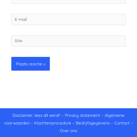
E-
mail
Site
Disclaimer: lees dit eerst!
–
Privacy statement
–
Algemene
voorwaarden
–
Klachtenprocedure
–
Bedrijfsgegevens
–
Contact
–
Over ons