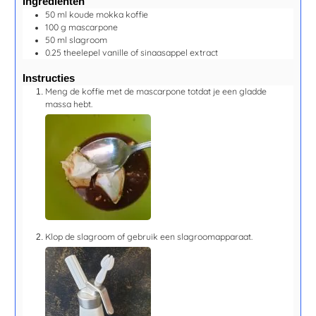
Ingrediënten
50
ml
koude mokka koffie
100
g
mascarpone
50
ml
slagroom
0.25
theelepel
vanille of sinaasappel extract
Instructies
Meng de koffie met de mascarpone totdat je een gladde
massa hebt.
Klop de slagroom of gebruik een slagroomapparaat.