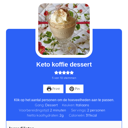
minuten
Keto koffie dessert
5
van
10
stemmen
Print
Pin
Klik op het aantal personen om de hoeveelheden aan te passen.
Gang:
Dessert
Keuken:
Italiaans
Voorbereidingstijd:
2
minuten
Servings:
2
personen
Netto koolhydraten:
2
g
Calorieën:
311
kcal