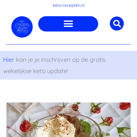
Ga
keto-recepten.nl
naar
de
inhoud
Hier
kan je je inschrijven op de gratis
wekelijkse keto update!