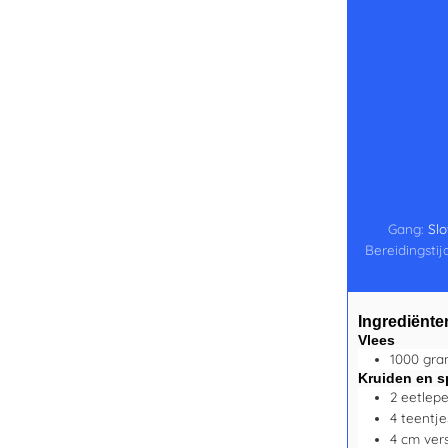
Gang:
Sl
Bereidingstij
Ingrediënte
Vlees
1000
gra
Kruiden en s
2
eetlepe
4
teentje
4
cm
ver