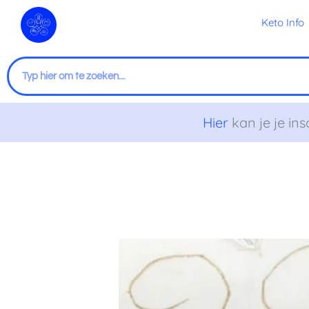
Ga
Keto Info
naar
de
inhoud
Zoeken
Hier
kan je je ins