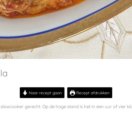
la
Naar recept gaan
Recept afdrukken
 slowcooker gerecht. Op de hoge stand is het in een uur of vier kl