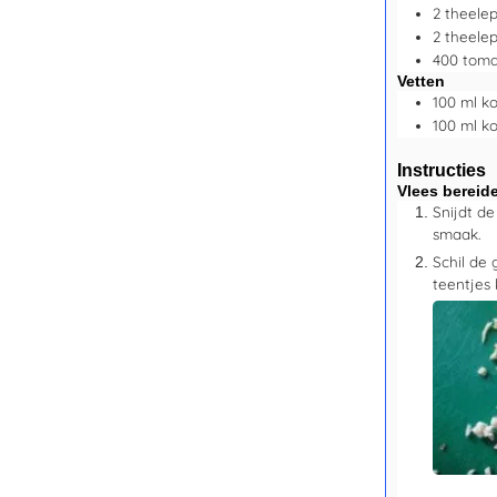
2
theelep
2
theelep
400
toma
Vetten
100
ml
ko
100
ml
ko
Instructies
Vlees bereid
Snijdt de
smaak.
Schil de 
teentjes 