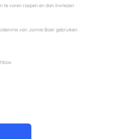
an te voren raspen en dan invriezen
ruidenmix van Jonnie Boer gebruiken.
chbox.
minuten