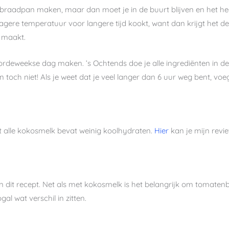
 braadpan maken, maar dan moet je in de buurt blijven en het heef
ts lagere temperatuur voor langere tijd kookt, want dan krijgt het
maakt.
rdeweekse dag maken. ’s Ochtends doe je alle ingrediënten in de
kan toch niet! Als je weet dat je veel langer dan 6 uur weg bent, v
t alle kokosmelk bevat weinig koolhydraten.
Hier
kan je mijn revi
in dit recept. Net als met kokosmelk is het belangrijk om tomaten
al wat verschil in zitten.