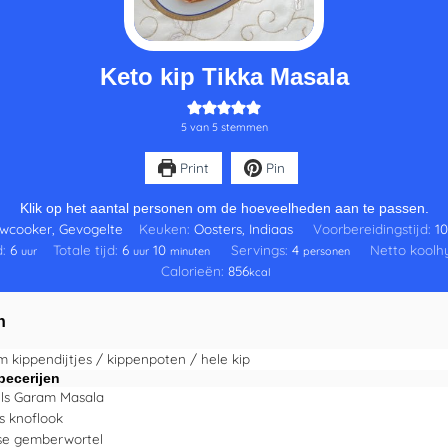
Keto kip Tikka Masala
5
van
5
stemmen
Print
Pin
Klik op het aantal personen om de hoeveelheden aan te passen.
owcooker, Gevogelte
Keuken:
Oosters, Indiaas
Voorbereidingstijd:
1
d:
6
Totale tijd:
6
10
Servings:
4
Netto koolh
uur
uur
minuten
personen
Calorieën:
856
kcal
n
m
kippendijtjes / kippenpoten / hele kip
pecerijen
ls
Garam Masala
s
knoflook
se gemberwortel