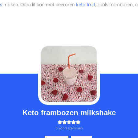
js
maken. Ook dit kan met bevroren
keto fruit
, zoals frambozen,
minuten
Keto frambozen milkshake
5
van
2
stemmen