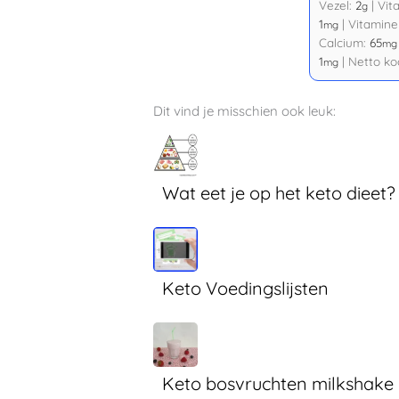
Vezel:
2
|
Vit
g
1
|
Vitamine
mg
Calcium:
65
mg
1
|
Netto ko
mg
Dit vind je misschien ook leuk:
Wat eet je op het keto dieet?
Keto Voedingslijsten
Keto bosvruchten milkshake