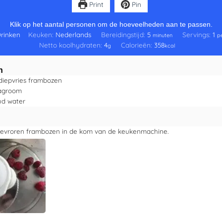
Print
Pin
Klik op het aantal personen om de hoeveelheden aan te passen.
rinken
Keuken:
Nederlands
Bereidingstijd:
5
Servings:
1
minuten
p
Netto koolhydraten:
4
Calorieën:
358
g
kcal
n
diepvries frambozen
lagroom
ud water
evroren frambozen in de kom van de keukenmachine.