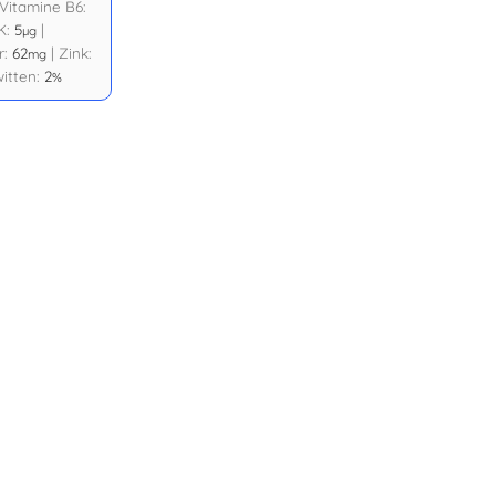
Vitamine B6:
K:
5
|
µg
r:
62
|
Zink:
mg
itten:
2
%