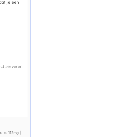
dat je een
ct serveren.
ium:
113
|
mg