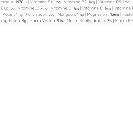
amine A:
1470
|
Vitamine B1:
1
|
Vitamine B2:
1
|
Vitamine B5:
1
|
IU
mg
mg
mg
 B12:
1
|
Vitamine C:
7
|
Vitamine D:
1
|
Vitamine E:
1
|
Vitamine 
µg
mg
µg
mg
|
Koper:
1
|
Foliumzuur:
5
|
Mangaan:
1
|
Magnesium:
13
|
Fosfo
mg
µg
mg
mg
olhydraten:
4
|
Macro Vetten:
91
|
Macro Koolhydraten:
7
|
Macro Eiw
g
%
%