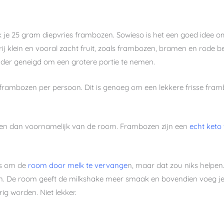
e 25 gram diepvries frambozen. Sowieso is het een goed idee om o
rij klein en vooral zacht fruit, zoals frambozen, bramen en rode be
nder geneigd om een grotere portie te nemen.
frambozen per persoon. Dit is genoeg om een lekkere frisse fram
en dan voornamelijk van de room. Frambozen zijn een
echt keto 
is om de
room door melk te vervange
n, maar dat zou niks helpen.
. De room geeft de milkshake meer smaak en bovendien voeg je o
ig worden. Niet lekker.