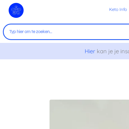
Ga
Keto Info
naar
de
inhoud
Zoeken
Hier
kan je je ins