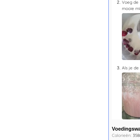
Voeg de 
mooie mi
Als je de
Voedingsw
Calorieën:
358