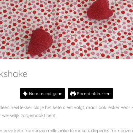
lkshake
Naar recept gaan
Recept afdrukken
leen heel lekker als je het keto dieet volgt, maar ook lekker voor
r
werkelijk zo gemaakt hebt.
m deze keto frambozen milkshake te maken: diepvries frambozen