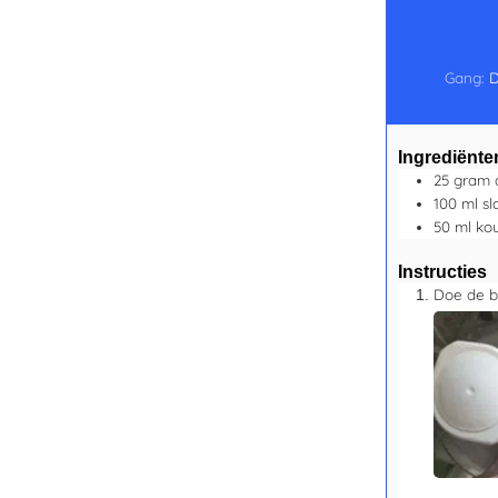
Gang:
D
Ingrediënte
25
gram
100
ml
s
50
ml
ko
Instructies
Doe de b