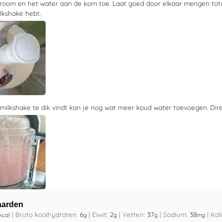
room en het water aan de kom toe. Laat goed door elkaar mengen tot
lkshake hebt.
 milkshake te dik vindt kan je nog wat meer koud water toevoegen. Dire
aarden
|
Bruto koolhydraten:
6
|
Eiwit:
2
|
Vetten:
37
|
Sodium:
38
|
Kal
kcal
g
g
g
mg