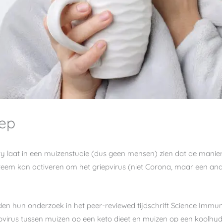
iep
ty laat in een muizenstudie (dus geen mensen) zien dat de mani
em kan activeren om het griepvirus (niet Corona, maar een ander
erden hun onderzoek in het peer-reviewed tijdschrift Science Im
iepvirus tussen muizen op een keto dieet en muizen op een koolhyd