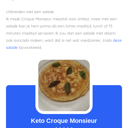
Uitbreiden met een salade
Ik maak Croque Monsieur meestal voor ontbijt, maar met een
salade kan je hem prima als een lichte maaltijd, lunch of 15
minuten maaltijd serveren. Ik zou dan een salade met daarin
ook avocado maken, want dat is net wat voedzamer, zoals
deze
salade
bijvoorbeeld.
minuten
minuten
minuten
Keto Croque Monsieur