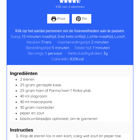
4.50
van
2
stemmen
Print
Pin
Klik op het aantal personen om de hoeveelheden aan te passen.
Gang:
15 minuten maaltijd, Snel keto ontbijt, Lichte maaltijd, Lunch
Keuken:
Frans
Voorbereidingstijd:
2
minuten
Bereidingstijd:
5
minuten
Totale tijd:
7
minuten
Servings:
1
persoon
Netto koolhydraten:
3
g
Calorieën:
820
kcal
Ingrediënten
2
eieren
25
gram
geraspte kaas
25
gram
ham of Parma ham
1 flinke plak
40
ml
slagroom
40
ml
mascarpone
30
gram
roomboter
peper en zout
basilicumblaadjes
optioneel, om te garneren
Instructies
Klop de eieren los in een kom, voeg wat zout en peper toe.