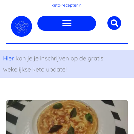
Ga
keto-recepten.nl
naar
de
inhoud
Hier
kan je je inschrijven op de gratis
wekelijkse keto update!