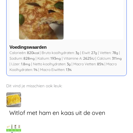
Voedingswaarden
Calorieën:
820
|
Bruto koolhydraten:
3
|
Eiwit:
27
|
Vetten:
78
|
kcal
g
g
g
Sodium:
828
|
Kalium:
193
|
Vitamine A:
2625
|
Calcium:
311
mg
mg
IU
mg
|
IJzer:
1.8
|
Netto koolhydraten:
3
|
Macro Vetten:
85
|
Macro
mg
g
%
Koolhydraten:
1
|
Macro Eiwitten:
13
%
%
Dit vind je misschien ook leuk:
Witlof met ham en kaas uit de oven