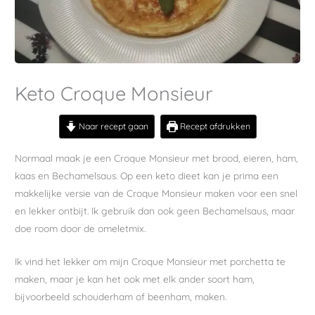
Keto Croque Monsieur
Naar recept gaan
Recept afdrukken
Normaal maak je een Croque Monsieur met brood, eieren, ham,
kaas en Bechamelsaus. Op een keto dieet kan je prima een
makkelijke versie van de Croque Monsieur maken voor een snel
en lekker ontbijt. Ik gebruik dan ook geen Bechamelsaus, maar
doe room door de omeletmix.
Ik vind het lekker om mijn Croque Monsieur met porchetta te
maken, maar je kan het ook met elk ander soort ham,
bijvoorbeeld schouderham of beenham, maken.