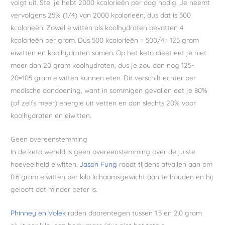
volgt uit. Stel je hebt 2000 kcalorieën per dag nodig. Je neemt
vervolgens 25% (1/4) van 2000 kcalorieën, dus dat is 500
kcalorieën. Zowel eiwitten als koolhydraten bevatten 4
kcalorieën per gram. Dus 500 kcalorieën = 500/4= 125 gram
eiwitten en koolhydraten samen. Op het keto dieet eet je niet
meer dan 20 gram koolhydraten, dus je zou dan nog 125-
20=105 gram eiwitten kunnen eten. Dit verschilt echter per
medische aandoening, want in sommigen gevallen eet je 80%
(of zelfs meer) energie uit vetten en dan slechts 20% voor
koolhydraten en eiwitten.
Geen overeenstemming
In de keto wereld is geen overeenstemming over de juiste
hoeveelheid eiwitten.
Jason Fung
raadt tijdens afvallen aan om
0.6 gram eiwitten per kilo lichaamsgewicht aan te houden en hij
gelooft dat minder beter is.
Phinney en Volek
raden daarentegen tussen 1.5 en 2.0 gram