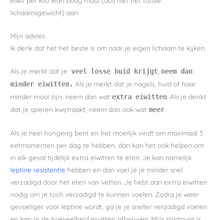
eiwit per kilo lean body mass (dus niet het totale
lichaamsgewicht) aan.
Mijn advies
Ik denk dat het het beste is om naar je eigen lichaam te kijken.
Als je merkt dat je
,
veel losse huid krijgt
neem dan
Als je merkt dat je nagels, huid of haar
minder eiwitten.
minder mooi zijn, neem dan wat
. Als je denkt
extra eiwitten
dat je spieren kwijtraakt, neem dan ook wat
.
meer
Als je heel hongerig bent en het moeilijk vindt om maximaal 3
eetmomenten per dag te hebben, dan kan het ook helpen om
in elk geval tijdelijk extra eiwitten te eten. Je kan namelijk
leptine resistentie
hebben en dan voel je je minder snel
verzadigd door het eten van vetten. Je hebt dan extra eiwitten
nodig om je toch verzadigd te kunnen voelen. Zodra je weer
gevoeliger voor leptine wordt, ga je je sneller verzadigd voelen
en kan je de hoeveelheid eiwitten afbouwen. Mijn startpunt is