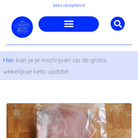
Ga
keto-recepten.nl
naar
de
inhoud
Hier
kan je je inschrijven op de gratis
wekelijkse keto update!