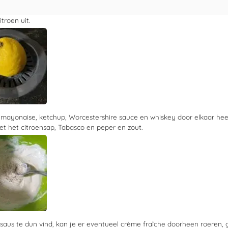
itroen uit.
mayonaise, ketchup, Worcestershire sauce en whiskey door elkaar he
t het citroensap, Tabasco en peper en zout.
 saus te dun vind, kan je er eventueel crème fraîche doorheen roeren, 