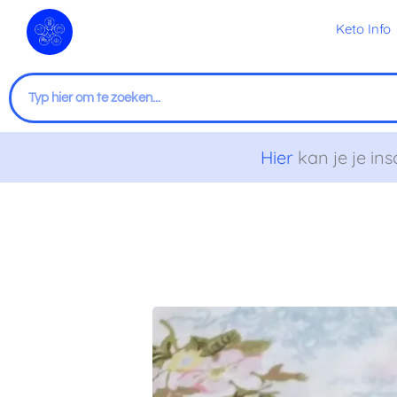
Ga
Keto Info
naar
de
inhoud
Zoeken
Hier
kan je je ins