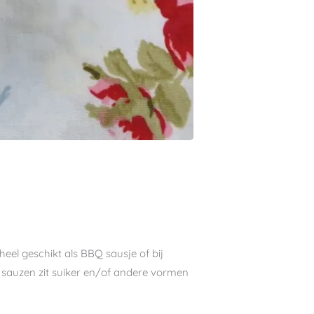
heel geschikt als BBQ sausje of bij
e sauzen zit suiker en/of andere vormen