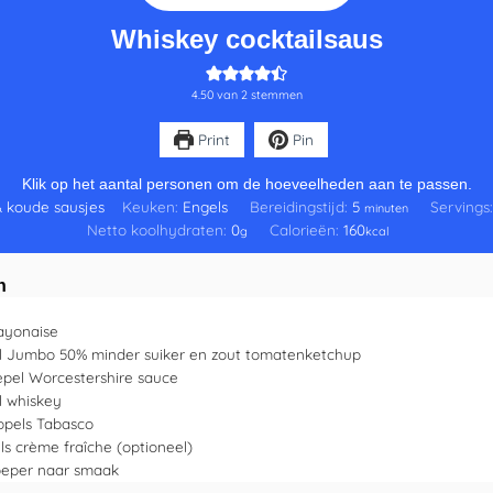
Whiskey cocktailsaus
4.50
van
2
stemmen
Print
Pin
Klik op het aantal personen om de hoeveelheden aan te passen.
& koude sausjes
Keuken:
Engels
Bereidingstijd:
5
Servings
minuten
Netto koolhydraten:
0
Calorieën:
160
g
kcal
n
yonaise
l
Jumbo 50% minder suiker en zout tomatenketchup
epel
Worcestershire sauce
l
whiskey
ppels
Tabasco
ls
crème fraîche
(optioneel)
peper naar smaak