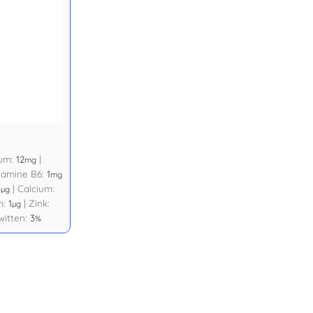
ium:
12
|
mg
tamine B6:
1
mg
4
|
Calcium:
µg
m:
1
|
Zink:
µg
witten:
3
%