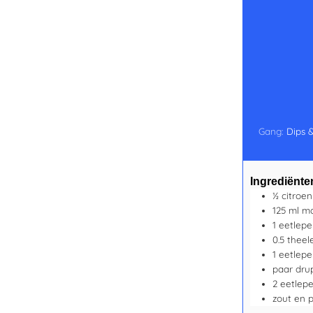
Gang:
Dips 
Ingrediënte
½
citroen
125
ml
ma
1
eetlepe
0.5
theel
1
eetlepe
paar
dru
2
eetlepe
zout en 