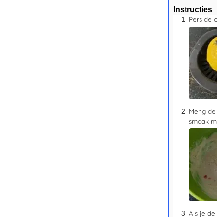
Instructies
Pers de c
Meng de 
smaak me
Als je de