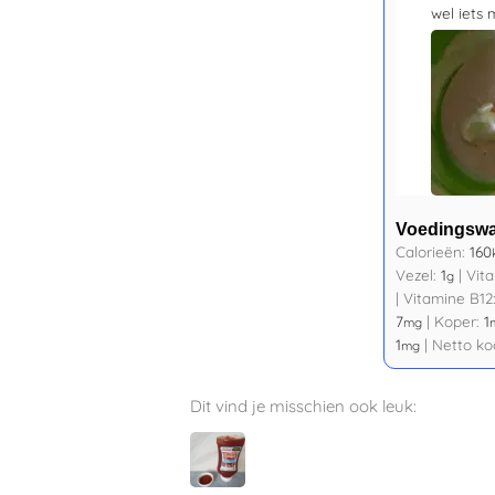
wel iets 
Voedingsw
Calorieën:
160
Vezel:
1
|
Vit
g
|
Vitamine B12
7
|
Koper:
1
mg
1
|
Netto ko
mg
Dit vind je misschien ook leuk: