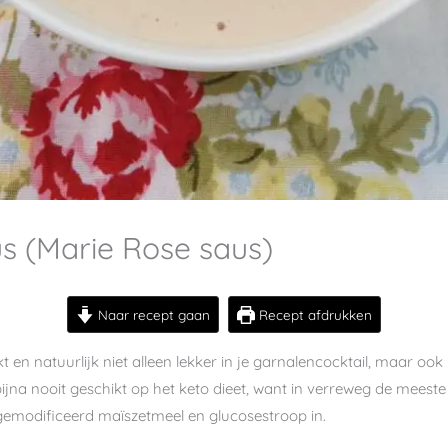
s (Marie Rose saus)
Naar recept gaan
Recept afdrukken
en natuurlijk niet alleen lekker in je garnalencocktail, maar ook 
ijna nooit geschikt op het keto dieet, want in verreweg de meest
 gemodificeerd maïszetmeel en glucosestroop in.