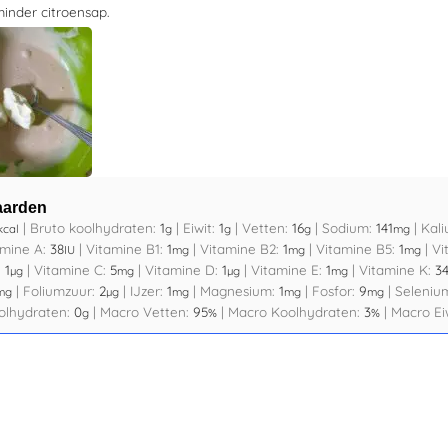
minder citroensap.
aarden
|
Bruto koolhydraten:
1
|
Eiwit:
1
|
Vetten:
16
|
Sodium:
141
|
Kal
kcal
g
g
g
mg
amine A:
38
|
Vitamine B1:
1
|
Vitamine B2:
1
|
Vitamine B5:
1
|
Vi
IU
mg
mg
mg
:
1
|
Vitamine C:
5
|
Vitamine D:
1
|
Vitamine E:
1
|
Vitamine K:
3
µg
mg
µg
mg
|
Foliumzuur:
2
|
IJzer:
1
|
Magnesium:
1
|
Fosfor:
9
|
Seleniu
mg
µg
mg
mg
mg
olhydraten:
0
|
Macro Vetten:
95
|
Macro Koolhydraten:
3
|
Macro Ei
g
%
%