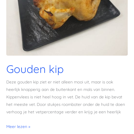
Gouden kip
Deze gouden kip ziet er niet alleen mooi uit, maar is ook
heerlijk knapperig aan de buitenkant en mals van binnen.
Kippenvlees is niet heel hoog in vet. De huid van de kip bevat
het meeste vet. Door stukjes roomboter onder de huid te doen
verhoog je het vetpercentage verder en krijg je een heerlijk
Meer lezen »