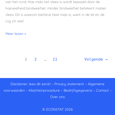
van het rund. Hoe mals het vlees is wordt bepaald door de
hoeveelheid bindweefsel, minder bindweefsel betekent malser
vlees. Dit is waarom biefstuk heel mals is, want in de bil en de
rug zit veel
Meer lezen »
1
2
…
11
Volgende
→
Disclaimer: lees dit eerst!
–
Privacy statement
–
Algemene
voorwaarden
–
Klachtenprocedure
–
Bedrijfsgegevens
–
Contact
–
Over ons
© ECONSTAT 2026