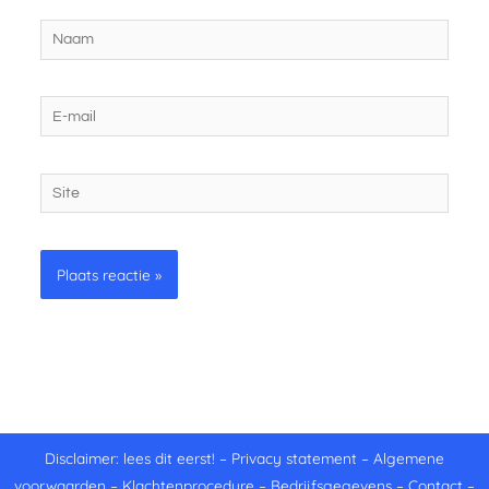
Naam
E-
mail
Site
Disclaimer: lees dit eerst!
–
Privacy statement
–
Algemene
voorwaarden
–
Klachtenprocedure
–
Bedrijfsgegevens
–
Contact
–