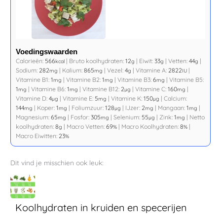
Voedingswaarden
Calorieën:
566
|
Bruto koolhydraten:
12
|
Eiwit:
33
|
Vetten:
44
|
kcal
g
g
g
Sodium:
282
|
Kalium:
865
|
Vezel:
4
|
Vitamine A:
2822
|
mg
mg
g
IU
Vitamine B1:
1
|
Vitamine B2:
1
|
Vitamine B3:
6
|
Vitamine B5:
mg
mg
mg
1
|
Vitamine B6:
1
|
Vitamine B12:
2
|
Vitamine C:
160
|
mg
mg
µg
mg
Vitamine D:
4
|
Vitamine E:
5
|
Vitamine K:
150
|
Calcium:
µg
mg
µg
144
|
Koper:
1
|
Foliumzuur:
128
|
IJzer:
2
|
Mangaan:
1
|
mg
mg
µg
mg
mg
Magnesium:
65
|
Fosfor:
305
|
Selenium:
55
|
Zink:
1
|
Netto
mg
mg
µg
mg
koolhydraten:
8
|
Macro Vetten:
69
|
Macro Koolhydraten:
8
|
g
%
%
Macro Eiwitten:
23
%
Dit vind je misschien ook leuk:
Koolhydraten in kruiden en specerijen