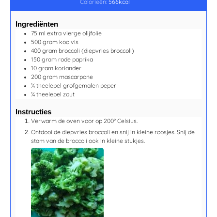
Calorieën:
566
kcal
Ingrediënten
75
ml
extra vierge olijfolie
500
gram
koolvis
400
gram
broccoli
(diepvries broccoli)
150
gram
rode paprika
10
gram
koriander
200
gram
mascarpone
¼
theelepel
grofgemalen peper
¼
theelepel
zout
Instructies
Verwarm de oven voor op 200° Celsius.
Ontdooi de diepvries broccoli en snij in kleine roosjes. Snij de
stam van de broccoli ook in kleine stukjes.