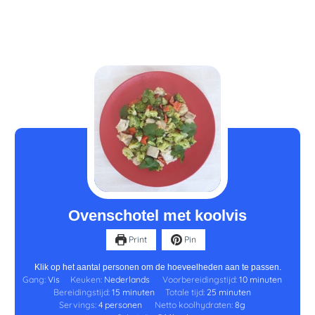
minuten
minuten
minuten
Ovenschotel met koolvis
Print
Pin
Klik op het aantal personen om de hoeveelheden aan te passen.
Gang:
Vis
Keuken:
Nederlands
Voorbereidingstijd:
10
minuten
Bereidingstijd:
15
minuten
Totale tijd:
25
minuten
Servings:
4
personen
Netto koolhydraten:
8
g