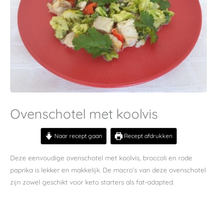
Ovenschotel met koolvis
Naar recept gaan
Recept afdrukken
Deze eenvoudige ovenschotel met koolvis, broccoli en rode
paprika is lekker en makkelijk. De macro’s van deze ovenschotel
zijn zowel geschikt voor keto starters als fat-adapted.