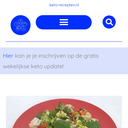
Ga
keto-recepten.nl
naar
de
inhoud
Hier
kan je je inschrijven op de gratis
wekelijkse keto update!