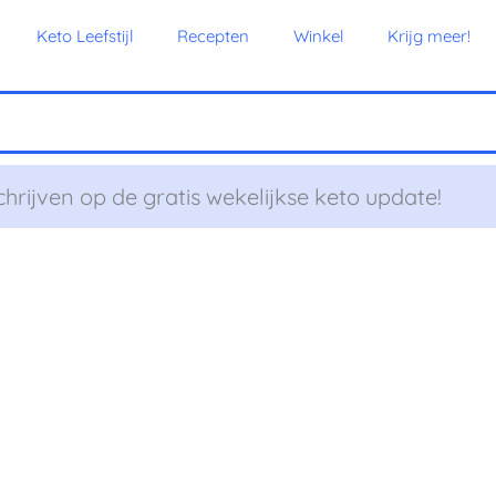
Keto Leefstijl
Recepten
Winkel
Krijg meer!
chrijven op de gratis wekelijkse keto update!