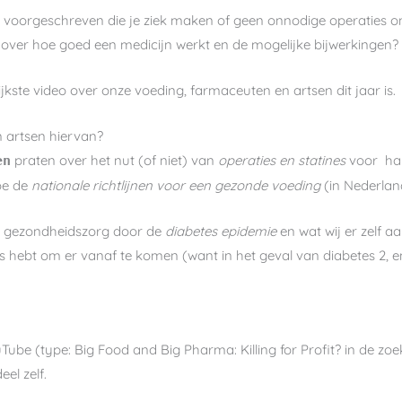
ijgt voorgeschreven die je ziek maken of geen onnodige operaties
 over hoe goed een medicijn werkt en de mogelijke bijwerkingen?
ijkste video over onze voeding, farmaceuten en artsen dit jaar is.
 artsen hiervan?
praten over het nut (of niet) van
operaties en statines
voor har
en
oe de
nationale richtlijnen voor een gezonde voeding
(in Nederland
de gezondheidszorg door de
diabetes epidemie
en wat wij er zelf 
tes hebt om er vanaf te komen (want in het geval van diabetes 2, en
uTube (type: Big Food and Big Pharma: Killing for Profit? in de zo
eel zelf.