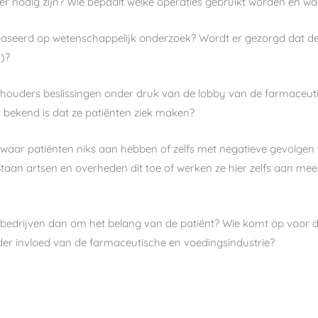
r nodig zijn? Wie bepaalt welke operaties gebruikt worden en 
seerd op wetenschappelijk onderzoek? Wordt er gezorgd dat de v
n)?
thouders beslissingen onder druk van de lobby van de farmaceu
t bekend is dat ze patiënten ziek maken?
aar patiënten niks aan hebben of zelfs met negatieve gevolgen v
aan artsen en overheden dit toe of werken ze hier zelfs aan mee
 bedrijven dan om het belang van de patiënt? Wie komt op voor d
er invloed van de farmaceutische en voedingsindustrie?