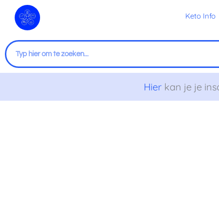
Ga
Keto Info
naar
de
inhoud
Zoeken
Hier
kan je je ins