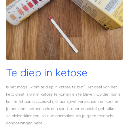
Te diep in ketose
Is het mogelijk om te diep in ketose te zijn? Het doel van het
keto dieet is om in ketose te komen en te blijven. Op die manier
kan je lichaam succesvol (lichaams)vet verbranden en kunnen
je hersenen ketonen als een soort superbrandstof gebruiken.
Je alvleesklier kan insuline aanmaken Als je geen medische
aandoeningen hebt