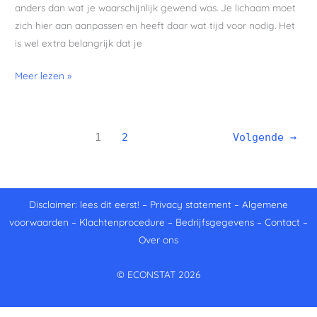
anders dan wat je waarschijnlijk gewend was. Je lichaam moet
zich hier aan aanpassen en heeft daar wat tijd voor nodig. Het
is wel extra belangrijk dat je
Meer lezen »
1
2
Volgende
→
Disclaimer: lees dit eerst!
–
Privacy statement
–
Algemene
voorwaarden
–
Klachtenprocedure
–
Bedrijfsgegevens
–
Contact
–
Over ons
© ECONSTAT 2026