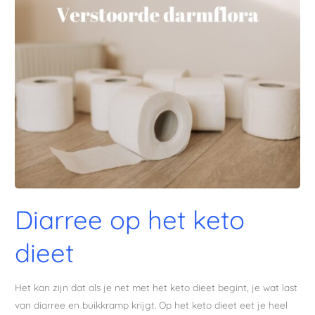
op
het
keto
dieet
Diarree op het keto
dieet
Het kan zijn dat als je net met het keto dieet begint, je wat last
van diarree en buikkramp krijgt. Op het keto dieet eet je heel