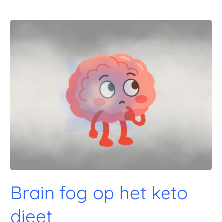
Brain
fog
op
het
keto
dieet
Brain fog op het keto
dieet