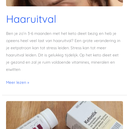
Haaruitval
Ben je zo’n 3-6 maanden met het keto dieet bezig en heb je
opeens heel veel last van haaruitval? Een grote verandering in
je eetpatroon kan tot stress leiden. Stress kan tot meer
haaruitval leiden. Dit is gelukkig tijdelijk. Op het keto dieet eet
je gezond en zal je ruim voldoende vitamines, mineralen en
eiwitten
Meer lezen »
Te
diep
in
ketose