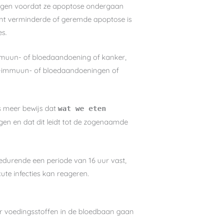
 dagen voordat ze apoptose ondergaan
want verminderde of geremde apoptose is
s.
mmuun- of bloedaandoening of kanker,
to-immuun- of bloedaandoeningen of
s meer bewijs dat
wat we eten
gen en dat dit leidt tot de zogenaamde
edurende een periode van 16 uur vast,
ute infecties kan reageren.
der voedingsstoffen in de bloedbaan gaan