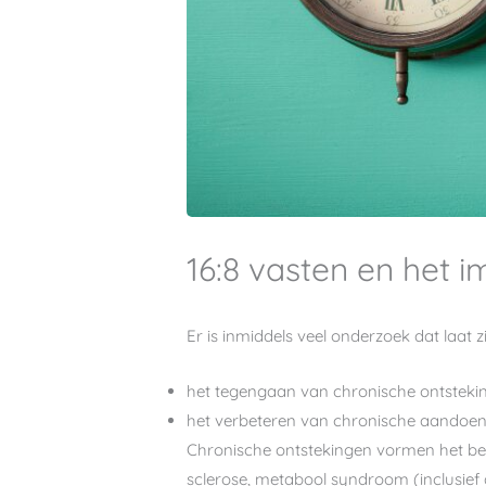
16:8 vasten en het
Er is inmiddels veel onderzoek dat laat
het tegengaan van chronische ontsteki
het verbeteren van chronische aandoen
Chronische ontstekingen vormen het begin
sclerose, metabool syndroom (inclusief 