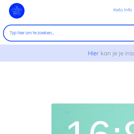
Ga
Keto Info
naar
de
inhoud
Zoeken
Hier
kan je je ins