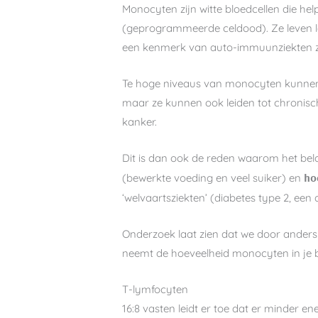
Monocyten zijn witte bloedcellen die h
(geprogrammeerde celdood). Ze leven lan
een kenmerk van auto-immuunziekten zo
Te hoge niveaus van monocyten kunnen 
maar ze kunnen ook leiden tot chronis
kanker.
Dit is dan ook de reden waarom het bela
(bewerkte voeding en veel suiker) en
ho
‘welvaartsziekten’ (diabetes type 2, een
Onderzoek laat zien dat we door anders
neemt de hoeveelheid monocyten in je bl
T-lymfocyten
16:8 vasten leidt er toe dat er minder 