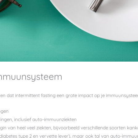
 immuunsysteem
 zien dat intermittent fasting een grote impact op je immuunsyst
ngen
ingen, inclusief auto-immuunziekten
 van heel veel ziekten, bijvoorbeeld verschillende soorten kanke
diabetes type 2 en vervette lever), maar ook tal van auto-immuu