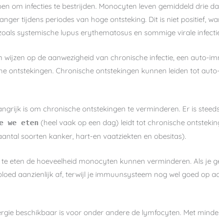
elpen om infecties te bestrijden. Monocyten leven gemiddeld drie
ger tijdens periodes van hoge ontsteking. Dit is niet positief, 
als systemische lupus erythematosus en sommige virale infectie
wijzen op de aanwezigheid van chronische infectie, een auto-i
che ontstekingen. Chronische ontstekingen kunnen leiden tot au
ngrijk is om chronische ontstekingen te verminderen. Er is steed
(heel vaak op een dag) leidt tot chronische ontstekin
e we eten
 aantal soorten kanker, hart-en vaatziekten en obesitas).
 te eten de hoeveelheid monocyten kunnen verminderen. Als je g
oed aanzienlijk af, terwijl je immuunsysteem nog wel goed op ac
energie beschikbaar is voor onder andere de lymfocyten. Met min