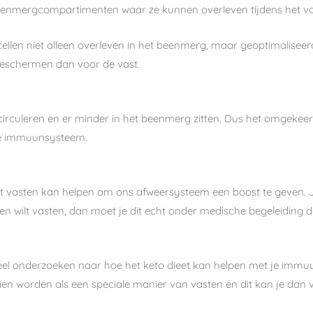
eenmergcompartimenten waar ze kunnen overleven tijdens het va
cellen niet alleen overleven in het beenmerg, maar geoptimaliseer
 beschermen dan voor de vast.
irculeren en er minder in het beenmerg zitten. Dus het omgeke
 je immuunsysteem.
at vasten kan helpen om ons afweersysteem een boost te geven. Je
t en wilt vasten, dan moet je dit echt onder medische begeleiding
 veel onderzoeken naar hoe het keto dieet kan helpen met je im
ezien worden als een speciale manier van vasten en dit kan je da