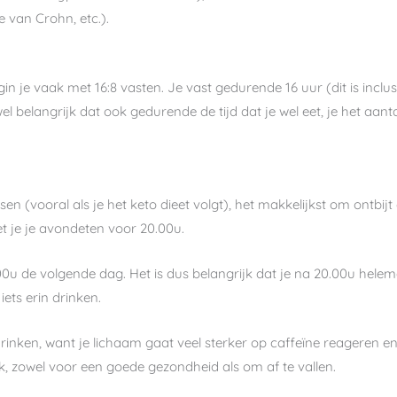
e van Crohn, etc.).
gin je vaak met 16:8 vasten. Je vast gedurende 16 uur (dit is inclusie
el belangrijk dat ook gedurende de tijd dat je wel eet, je het aa
en (vooral als je het keto dieet volgt), het makkelijkst om ontbijt 
et je je avondeten voor 20.00u.
0u de volgende dag. Het is dus belangrijk dat je na 20.00u helema
ets erin drinken.
 drinken, want je lichaam gaat veel sterker op caffeïne reageren e
ijk, zowel voor een goede gezondheid als om af te vallen.