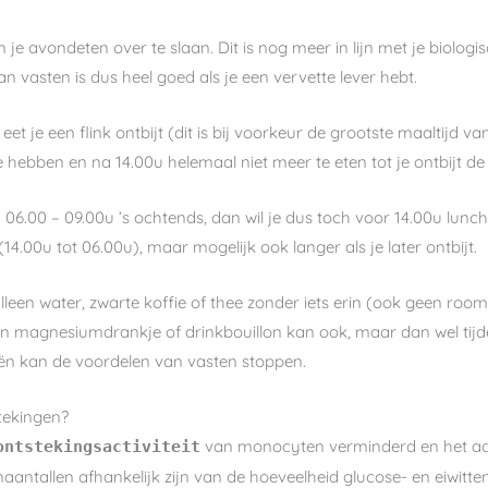
je avondeten over te slaan. Dit is nog meer in lijn met je biologis
 vasten is dus heel goed als je een vervette lever hebt.
 eet je een flink ontbijt (dit is bij voorkeur de grootste maaltijd 
e hebben en na 14.00u helemaal niet meer te eten tot je ontbijt d
 06.00 – 09.00u ’s ochtends, dan wil je dus toch voor 14.00u lunch
14.00u tot 06.00u), maar mogelijk ook langer als je later ontbijt.
alleen water, zwarte koffie of thee zonder iets erin (ook geen room,
en magnesiumdrankje of drinkbouillon kan ook, maar dan wel tijde
ieën kan de voordelen van vasten stoppen.
tekingen?
van monocyten verminderd en het aan
ontstekingsactiviteit
tallen afhankelijk zijn van de hoeveelheid glucose- en eiwitten