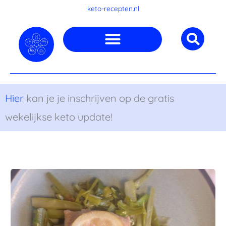
Ga
keto-recepten.nl
naar
de
inhoud
Hier
kan je je inschrijven op de gratis
wekelijkse keto update!