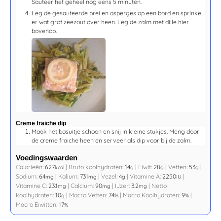
Sauteer het geheel nog eens
5 minuten
.
Leg de gesauteerde prei en asperges op een bord en sprinkel
er wat grof zeezout over heen. Leg de zalm met dille hier
bovenop.
Creme fraiche dip
Maak het bosuitje schoon en snij in kleine stukjes. Meng door
de creme fraiche heen en serveer als dip voor bij de zalm.
Voedingswaarden
Calorieën:
627
|
Bruto koolhydraten:
14
|
Eiwit:
28
|
Vetten:
53
|
kcal
g
g
g
Sodium:
64
|
Kalium:
731
|
Vezel:
4
|
Vitamine A:
2250
|
mg
mg
g
IU
Vitamine C:
23.1
|
Calcium:
90
|
IJzer:
3.2
|
Netto
mg
mg
mg
koolhydraten:
10
|
Macro Vetten:
74
|
Macro Koolhydraten:
9
|
g
%
%
Macro Eiwitten:
17
%