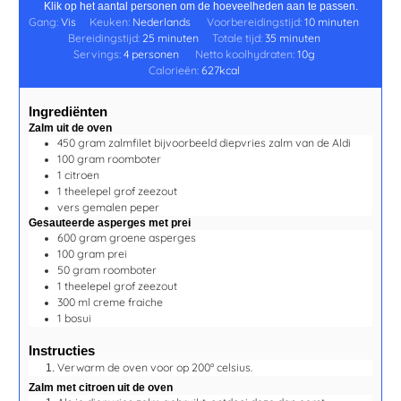
Klik op het aantal personen om de hoeveelheden aan te passen.
Gang:
Vis
Keuken:
Nederlands
Voorbereidingstijd:
10
minuten
Bereidingstijd:
25
minuten
Totale tijd:
35
minuten
Servings:
4
personen
Netto koolhydraten:
10
g
Calorieën:
627
kcal
Ingrediënten
Zalm uit de oven
450
gram
zalmfilet
bijvoorbeeld diepvries zalm van de Aldi
100
gram
roomboter
1
citroen
1
theelepel
grof zeezout
vers gemalen
peper
Gesauteerde asperges met prei
600
gram
groene asperges
100
gram
prei
50
gram
roomboter
1
theelepel
grof zeezout
300
ml
creme fraiche
1
bosui
Instructies
Verwarm de oven voor op 200º celsius.
Zalm met citroen uit de oven