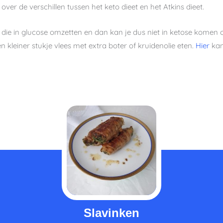
over de verschillen tussen het keto dieet en het Atkins dieet.
am die in glucose omzetten en dan kan je dus niet in ketose komen o
en kleiner stukje vlees met extra boter of kruidenolie eten.
Hier
kan
minuten
mi
Slavinken