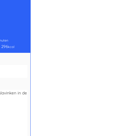
nuten
:
296
kcal
lavinken in de