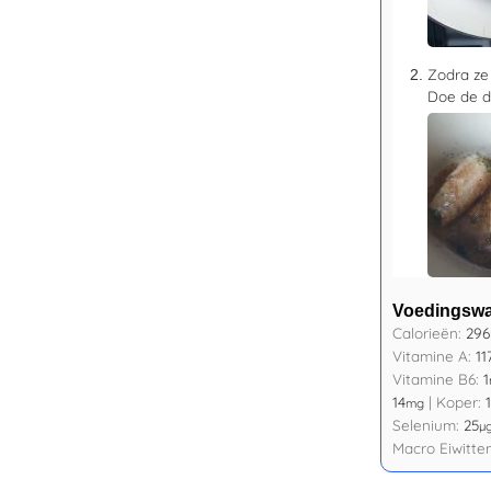
Zodra ze
Doe de d
Voedingsw
Calorieën:
296
Vitamine A:
11
Vitamine B6:
1
14
|
Koper:
1
mg
Selenium:
25
µ
Macro Eiwitte