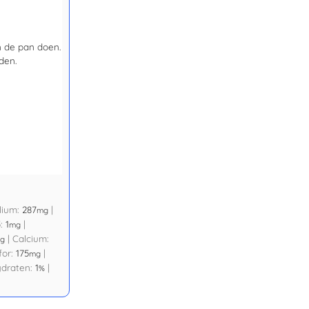
n de pan doen.
den.
lium:
287
|
mg
5:
1
|
mg
|
Calcium:
g
for:
175
|
mg
ydraten:
1
|
%