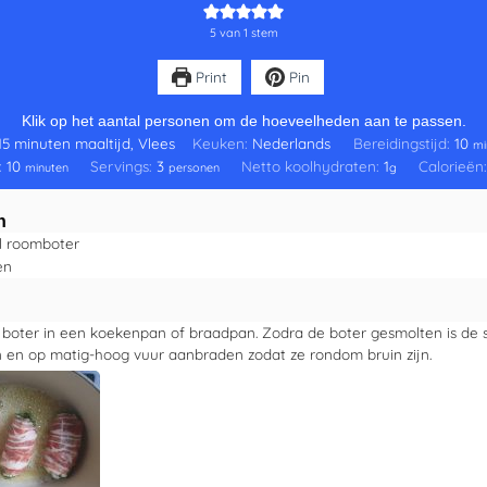
5
van 1 stem
Print
Pin
Klik op het aantal personen om de hoeveelheden aan te passen.
15 minuten maaltijd, Vlees
Keuken:
Nederlands
Bereidingstijd:
10
mi
:
10
Servings:
3
Netto koolhydraten:
1
Calorieën
minuten
personen
g
n
l
roomboter
en
 boter in een koekenpan of braadpan. Zodra de boter gesmolten is de s
 en op matig-hoog vuur aanbraden zodat ze rondom bruin zijn.