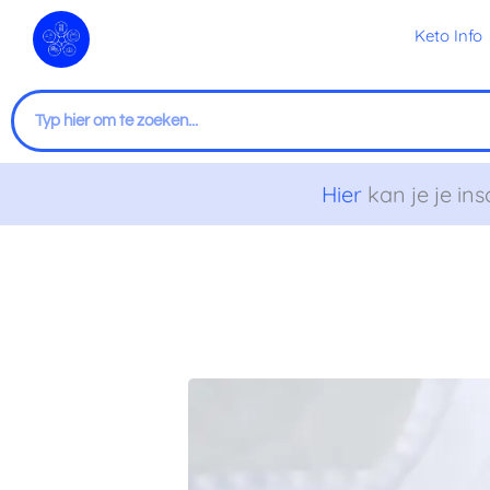
Ga
Keto Info
naar
de
inhoud
Zoeken
Hier
kan je je ins