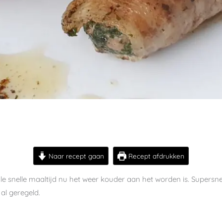
Naar recept gaan
Recept afdrukken
ale snelle maaltijd nu het weer kouder aan het worden is. Supersne
al geregeld.