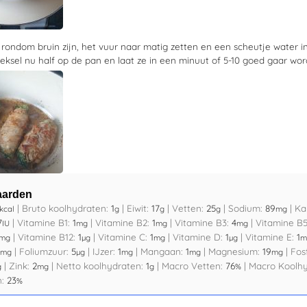
 rondom bruin zijn, het vuur naar matig zetten en een scheutje water i
eksel nu half op de pan en laat ze in een
minuut of 5-10
goed gaar wor
aarden
|
Bruto koolhydraten:
1
|
Eiwit:
17
|
Vetten:
25
|
Sodium:
89
|
Ka
kcal
g
g
g
mg
7
|
Vitamine B1:
1
|
Vitamine B2:
1
|
Vitamine B3:
4
|
Vitamine B
IU
mg
mg
mg
|
Vitamine B12:
1
|
Vitamine C:
1
|
Vitamine D:
1
|
Vitamine E:
1
mg
µg
mg
µg
m
|
Foliumzuur:
5
|
IJzer:
1
|
Mangaan:
1
|
Magnesium:
19
|
Fos
mg
µg
mg
mg
mg
|
Zink:
2
|
Netto koolhydraten:
1
|
Macro Vetten:
76
|
Macro Koolh
g
mg
g
%
n:
23
%