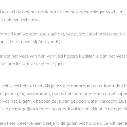
r. Nou heb ik ook het geluk dat er een hele goede slager vlakbij mij
ijk ook een webshop.
eld kan worden, zoals gehakt, worst, slavink of producten die i
p ik in elk geval bij Aad van Eijk.
er dat het vlees van hen van veel hogere kwaliteit is dan het vlees
 dus precies wat ze te eten krijgen.
it vlees hebt of niet. Als je je vlees aanbraadt en er komt dan heel
 je het ging aanbraden), dan is het foute boel. Vooral met supe
t was het. Eigenlijk hebben ze je dan gewoon water verkocht! Dus 
s je de mogelijkheid hebt, ga voor kwaliteit en kijk of je een goede
een keto dieet wel een beetje in de gaten wilt houden. Je wilt niet 