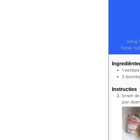
Gang:
Totale tijd
Ingrediënte
1
eetlepe
3
slavink
Instructies
Smelt de
pan doen