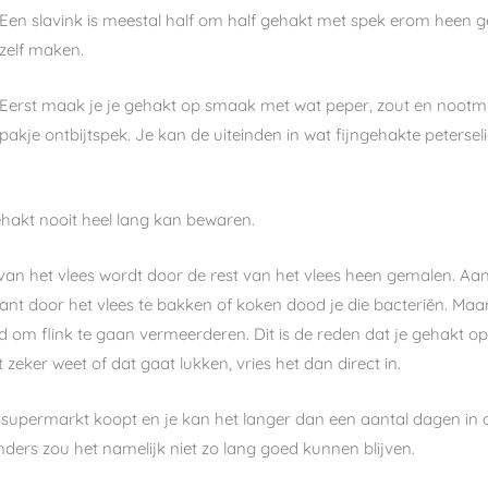
Een slavink is meestal half om half gehakt met spek erom heen ge
zelf maken.
Eerst maak je je gehakt op smaak met wat peper, zout en nootmus
pakje ontbijtspek. Je kan de uiteinden in wat fijngehakte petersel
ehakt nooit heel lang kan bewaren.
an het vlees wordt door de rest van het vlees heen gemalen. Aan d
ant door het vlees te bakken of koken dood je die bacteriën. Maar
jd om flink te gaan vermeerderen. Dit is de reden dat je gehakt o
zeker weet of dat gaat lukken, vries het dan direct in.
e supermarkt koopt en je kan het langer dan een aantal dagen in
Anders zou het namelijk niet zo lang goed kunnen blijven.