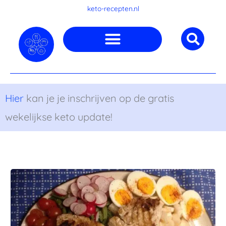
Ga
keto-recepten.nl
naar
de
inhoud
Hier
kan je je inschrijven op de gratis
wekelijkse keto update!