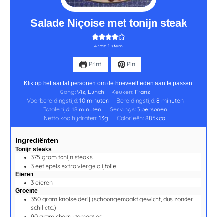
Salade Niçoise met tonijn steak
4
van 1 stem
Print
Pin
Klik op het aantal personen om de hoeveelheden aan te passen.
Gang:
Vis, Lunch
Keuken:
Frans
Voorbereidingstijd:
10
minuten
Bereidingstijd:
8
minuten
Totale tijd:
18
minuten
Servings:
3
personen
Netto koolhydraten:
13
g
Calorieën:
885
kcal
Ingrediënten
Tonijn steaks
375
gram
tonijn steaks
3
eetlepels
extra vierge olijfolie
Eieren
3
eieren
Groente
350
gram
knolselderij
(schoongemaakt gewicht, dus zonder
schil etc.)
90
gram
cherry tomaatjes