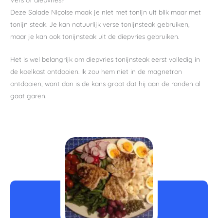
Deze Salade Niçoise maak je niet met tonijn uit blik maar met
tonijn steak. Je kan natuurlijk verse tonijnsteak gebruiken,
maar je kan ook tonijnsteak uit de diepvries gebruiken.
Het is wel belangrijk om diepvries tonijnsteak eerst volledig in
de koelkast ontdooien. Ik zou hem niet in de magnetron
ontdooien, want dan is de kans groot dat hij aan de randen al
gaat garen.
minuten
minuten
minuten