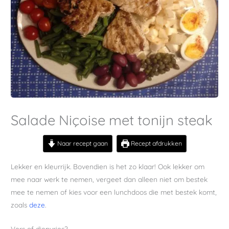
Salade Niçoise met tonijn steak
Naar recept gaan
Recept afdrukken
Lekker en kleurrijk. Bovendien is het zo klaar! Ook lekker om
mee naar werk te nemen, vergeet dan alleen niet om bestek
mee te nemen of kies voor een lunchdoos die met bestek komt,
zoals
deze
.
Vers of diepvries?