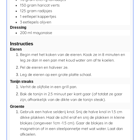
150
gram
haricot verts
125
gram
radijsjes
1
eetlepel
kappertjes
3
eetlepels
olijven
Dressing
200
ml
mayonaise
Instructies
Eieren
Begin met het koken van de eieren. Kook ze in
8 minuten
en
leg ze dan in een pan met koud water om af te koelen.
Pel de eieren en halveer ze.
Leg de eieren op een grote platte schaal.
Tonijn steaks
Verhit de olijfolie in een grill pan.
Bak de tonijn in
2.5 minuut
per kant gaar (of totdat ze gaar
zijn, afhankelijk van de dikte van de tonijn steak).
Groente
Gebruik een halve selderij knol. Snij de halve knol in 1.5 cm
dikke plakken. Haal de schil eraf en snij de plakken in kleine
blokjes (ongeveer 1cm -1.5 cm). Gaar de blokjes in de
magnetron of in een steelpannetje met wat water. Laat dan
afkoelen.