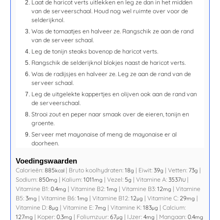
Laat de haricot verts uitlekken en leg ze dan in het midden
van de serveerschaal. Houd nog wel ruimte over voor de
selderijknol.
Was de tomaatjes en halveer ze. Rangschik ze aan de rand
van de serveer schaal.
Leg de tonijn steaks bovenop de haricot verts.
Rangschik de selderijknol blokjes naast de haricot verts.
Was de radijsjes en halveer ze. Leg ze aan de rand van de
serveer schaal.
Leg de uitgelekte kappertjes en olijven ook aan de rand van
de serveerschaal.
Strooi zout en peper naar smaak over de eieren, tonijn en
groente.
Serveer met mayonaise of meng de mayonaise er al
doorheen.
Voedingswaarden
Calorieën:
885
|
Bruto koolhydraten:
18
|
Eiwit:
39
|
Vetten:
73
|
kcal
g
g
g
Sodium:
850
|
Kalium:
1011
|
Vezel:
5
|
Vitamine A:
3537
|
mg
mg
g
IU
Vitamine B1:
0.4
|
Vitamine B2:
1
|
Vitamine B3:
12
|
Vitamine
mg
mg
mg
B5:
3
|
Vitamine B6:
1
|
Vitamine B12:
12
|
Vitamine C:
29
|
mg
mg
µg
mg
Vitamine D:
8
|
Vitamine E:
7
|
Vitamine K:
183
|
Calcium:
µg
mg
µg
127
|
Koper:
0.3
|
Foliumzuur:
67
|
IJzer:
4
|
Mangaan:
0.4
mg
mg
µg
mg
mg