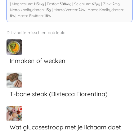
|
Magnesium:
113
|
Fosfor:
588
|
Selenium:
62
|
Zink:
2
|
mg
mg
µg
mg
Netto koolhydraten:
13
|
Macro Vetten:
74
|
Macro Koolhydraten:
g
%
8
|
Macro Eiwitten:
18
%
%
Dit vind je misschien ook leuk:
Inmaken of wecken
T-bone steak (Bistecca Fiorentina)
Wat glucosestroop met je lichaam doet