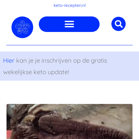
Ga
keto-recepten.nl
naar
de
inhoud
Hier
kan je je inschrijven op de gratis
wekelijkse keto update!