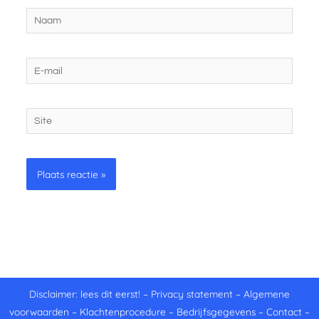
Naam
E-
mail
Site
Disclaimer: lees dit eerst!
–
Privacy statement
–
Algemene
voorwaarden
–
Klachtenprocedure
–
Bedrijfsgegevens
–
Contact
–