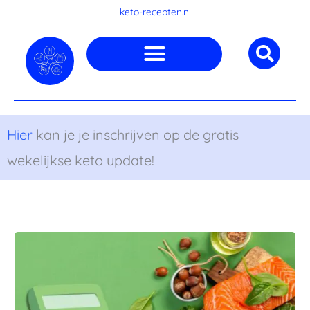
Ga
keto-recepten.nl
naar
de
inhoud
Hier
kan je je inschrijven op de gratis
wekelijkse keto update!