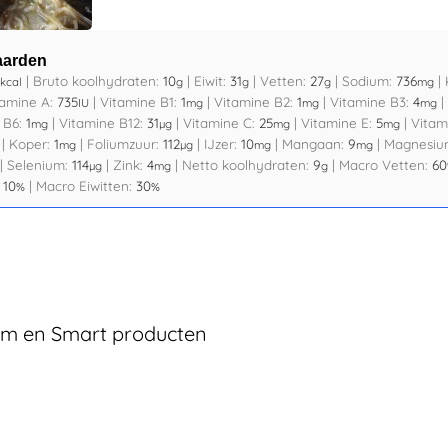
aarden
|
Bruto koolhydraten:
10
|
Eiwit:
31
|
Vetten:
27
|
Sodium:
736
|
kcal
g
g
g
mg
tamine A:
735
|
Vitamine B1:
1
|
Vitamine B2:
1
|
Vitamine B3:
4
|
IU
mg
mg
mg
 B6:
1
|
Vitamine B12:
31
|
Vitamine C:
25
|
Vitamine E:
5
|
Vitam
mg
µg
mg
mg
|
Koper:
1
|
Foliumzuur:
112
|
IJzer:
10
|
Mangaan:
9
|
Magnesiu
mg
µg
mg
mg
|
Selenium:
114
|
Zink:
4
|
Netto koolhydraten:
9
|
Macro Vetten:
60
µg
mg
g
:
10
|
Macro Eiwitten:
30
%
%
lim en Smart producten