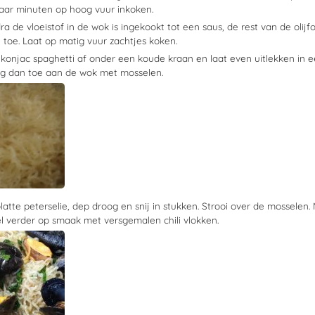
paar minuten op hoog vuur inkoken.
a de vloeistof in de wok is ingekookt tot een saus, de rest van de olijfo
 toe. Laat op matig vuur zachtjes koken.
konjac spaghetti af onder een koude kraan en laat even uitlekken in e
eg dan toe aan de wok met mosselen.
atte peterselie, dep droog en snij in stukken. Strooi over de mosselen.
l verder op smaak met versgemalen chili vlokken.