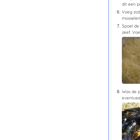
dit een 
Voeg zodr
mosselen
Spoel de 
zeef. Vo
Was de pl
eventuee