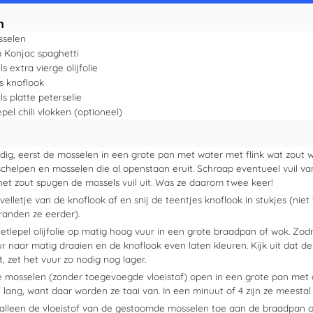
n
sselen
m
Konjac spaghetti
ls
extra vierge olijfolie
es
knoflook
ls
platte peterselie
epel
chili vlokken
(optioneel)
dig, eerst de mosselen in een grote pan met water met flink wat zout 
schelpen en mosselen die al openstaan eruit. Schraap eventueel vuil v
het zout spugen de mossels vuil uit. Was ze daarom twee keer!
velletje van de knoflook af en snij de teentjes knoflook in stukjes (niet 
randen ze eerder).
eetlepel olijfolie op matig hoog vuur in een grote braadpan of wok. Zod
ur naar matig draaien en de knoflook even laten kleuren. Kijk uit dat de
, zet het vuur zo nodig nog lager.
 mosselen (zonder toegevoegde vloeistof) open in een grote pan met 
e lang, want daar worden ze taai van. In een minuut of 4 zijn ze meestal
alleen de vloeistof van de gestoomde mosselen toe aan de braadpan o