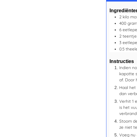
Ingrediënte
2
kilo
mo
400
gra
6
eetlepe
2
teentj
3
eetlepe
0.5
theel
Instructies
Indien no
kapotte 
af. Door 
Haal het 
dan verb
Verhit 1 
is het vu
verbrandt
Stoom de
ze niet t
Voeg nu 