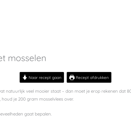
et mosselen
Naar recept gaan
Recept afdrukken
wat natuurlijk veel mooier staat – dan moet je erop rekenen dat 8
t, houd je 200 gram mosselvlees over.
oeveelheden gaat bepalen.