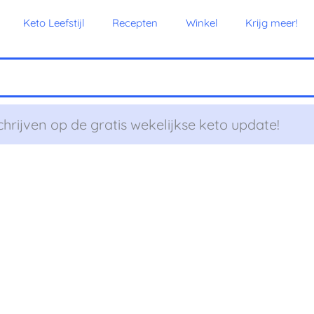
Keto Leefstijl
Recepten
Winkel
Krijg meer!
chrijven op de gratis wekelijkse keto update!