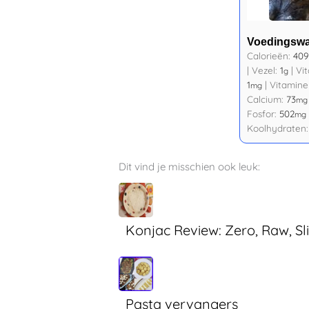
Voedingsw
Calorieën:
409
|
Vezel:
1
|
Vi
g
1
|
Vitamine
mg
Calcium:
73
mg
Fosfor:
502
mg
Koolhydraten
Dit vind je misschien ook leuk:
Konjac Review: Zero, Raw, S
Pasta vervangers