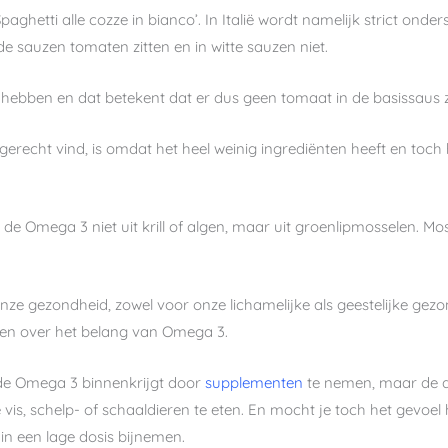
paghetti alle cozze in bianco’. In Italië wordt namelijk strict ond
ode sauzen tomaten zitten en in witte sauzen niet.
 hebben en dat betekent dat er dus geen tomaat in de basissaus zi
s gerecht vind, is omdat het heel weinig ingrediënten heeft en toch
 Omega 3 niet uit krill of algen, maar uit groenlipmosselen. Mo
nze gezondheid, zowel voor onze lichamelijke als geestelijke ge
zen over het belang van Omega 3.
nde Omega 3 binnenkrijgt door
supplementen
te nemen, maar de al
vis, schelp- of schaaldieren te eten. En mocht je toch het gevoe
in een lage dosis bijnemen.