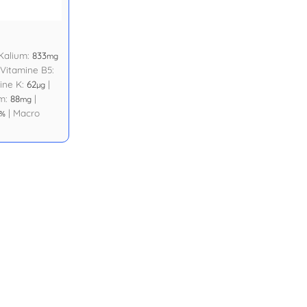
Kalium:
833
mg
Vitamine B5:
ine K:
62
|
µg
m:
88
|
mg
|
Macro
%