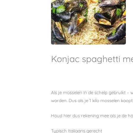
Konjac spaghetti m
Als je mosselen in de schelp gebruikt – 
worden. Dus als je 1 kilo mosselen koop
Houd hier dus rekening mee als je de h
Typisch Italiaans gerecht