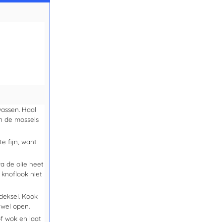
wassen. Haal
an de mossels
te fijn, want
ra de olie heet
 knoflook niet
deksel. Kook
 wel open.
f wok en laat