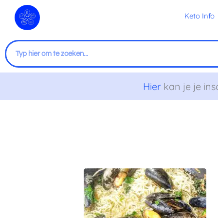
Ga
Keto Info
naar
de
inhoud
Zoeken
Hier
kan je je ins