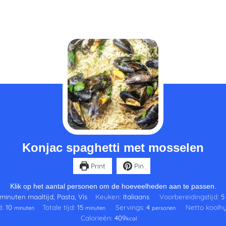
minuten
minuten
Konjac spaghetti met mosselen
Print
Pin
Klik op het aantal personen om de hoeveelheden aan te passen.
 minuten maaltijd, Pasta, Vis
Keuken:
Italiaans
Voorbereidingstijd:
5
d:
10
Totale tijd:
15
Servings:
4
Netto koolh
minuten
minuten
personen
Calorieën:
409
kcal