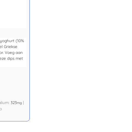
 yoghurt (10%
l Griekse
or. Voeg aan
deze dips met
alium:
323
|
mg
o