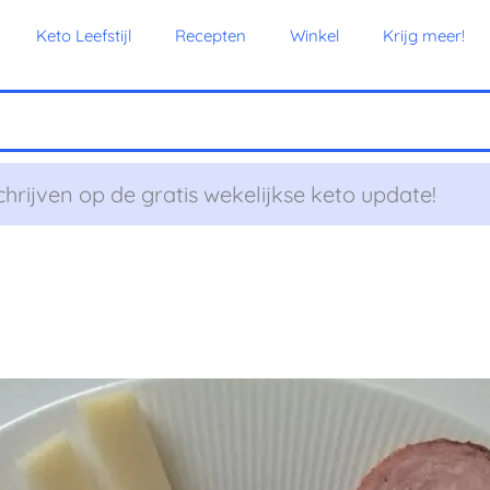
Keto Leefstijl
Recepten
Winkel
Krijg meer!
chrijven op de gratis wekelijkse keto update!