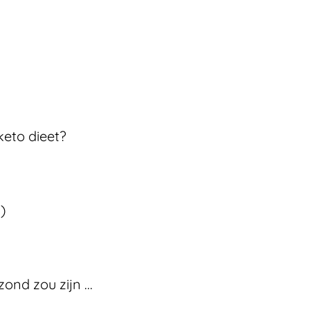
keto dieet?
)
nd zou zijn ...