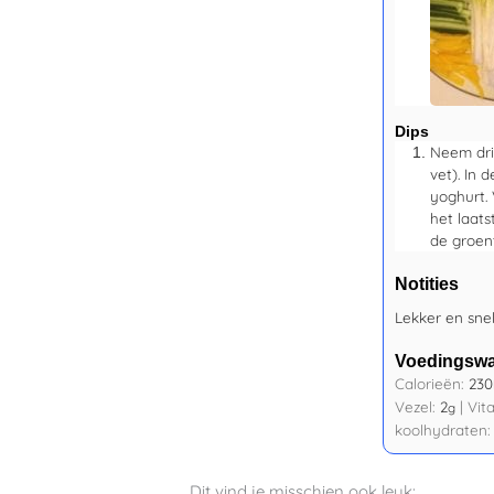
Dips
Neem dri
vet). In
yoghurt.
het laat
de groen
Notities
Lekker en snel
Voedingsw
Calorieën:
230
Vezel:
2
|
Vit
g
koolhydraten
Dit vind je misschien ook leuk: