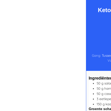
Keto
Gang:
Tusse
Vo
Ingrediënte
50
g
sala
50
g
ham
50
g
cass
3
eetlepe
150
g
kaa
Groente scha