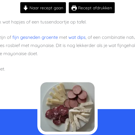
Naar recept gaan
Recept afdrukken
 wat hapjes of een tussendoortje op tafel.
ijn of
fijn gesneden groente
met
wat dips
, of een combinatie natu
es rosbief met mayonaise. Dit is nog lekkerder als je wat fijngehak
de mayonaise doet.
et.
minuten
minuten