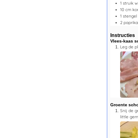
1
struik
w
10
cm
ko
1
stengel
2
paprika
Instructies
Vlees-kaas s
Leg de pl
Groente scho
Snij de g
little ge