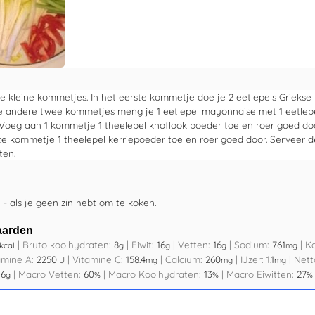
e kleine kommetjes. In het eerste kommetje doe je 2 eetlepels Griekse
 de andere twee kommetjes meng je 1 eetlepel mayonnaise met 1 eetlepe
 Voeg aan 1 kommetje 1 theelepel knoflook poeder toe en roer goed do
ste kommetje 1 theelepel kerriepoeder toe en roer goed door. Serveer 
ten.
 - als je geen zin hebt om te koken.
aarden
|
Bruto koolhydraten:
8
|
Eiwit:
16
|
Vetten:
16
|
Sodium:
761
|
K
kcal
g
g
g
mg
amine A:
2250
|
Vitamine C:
158.4
|
Calcium:
260
|
IJzer:
1.1
|
Nett
IU
mg
mg
mg
:
6
|
Macro Vetten:
60
|
Macro Koolhydraten:
13
|
Macro Eiwitten:
27
g
%
%
%