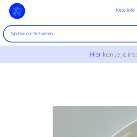
Ga
Keto Info
naar
de
inhoud
Zoeken
Hier
kan je je ins