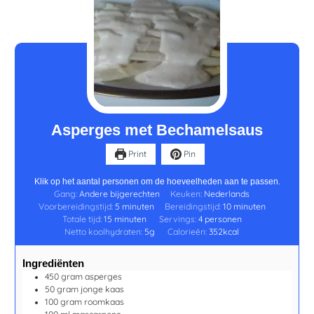
minuten
minuten
minuten
Asperges met Bechamelsaus
Print
Pin
Klik op het aantal personen om de hoeveelheden aan te passen.
Gang:
Andere bijgerechten
Keuken:
Nederlands
Voorbereidingstijd:
5
minuten
Bereidingstijd:
10
minuten
Totale tijd:
15
minuten
Servings:
4
personen
Netto koolhydraten:
5
g
Calorieën:
352
kcal
Ingrediënten
450
gram
asperges
50
gram
jonge kaas
100
gram
roomkaas