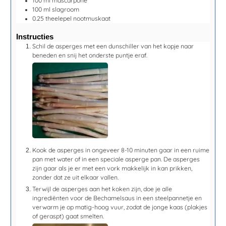
100
ml
mascarpone
100
ml
slagroom
0.25
theelepel
nootmuskaat
Instructies
Schil de asperges met een dunschiller van het kopje naar
beneden en snij het onderste puntje eraf.
Kook de asperges in ongeveer
8-10 minuten
gaar in een ruime
pan met water of in een speciale asperge pan. De asperges
zijn gaar als je er met een vork makkelijk in kan prikken,
zonder dat ze uit elkaar vallen.
Terwijl de asperges aan het koken zijn, doe je alle
ingrediënten voor de Bechamelsaus in een steelpannetje en
verwarm je op matig-hoog vuur, zodat de jonge kaas (plakjes
of geraspt) gaat smelten.