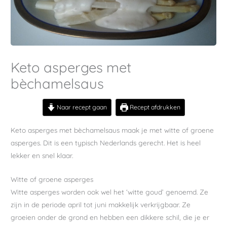
Keto asperges met
bèchamelsaus
Naar recept gaan
Recept afdrukken
Keto asperges met bèchamelsaus maak je met witte of groene
asperges. Dit is een typisch Nederlands gerecht. Het is heel
lekker en snel klaar.
Witte of groene asperges
Witte asperges worden ook wel het ‘witte goud’ genoemd. Ze
zijn in de periode april tot juni makkelijk verkrijgbaar. Ze
groeien onder de grond en hebben een dikkere schil, die je er