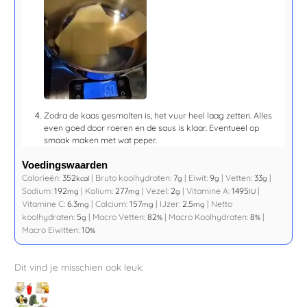
Zodra de kaas gesmolten is, het vuur heel laag zetten. Alles
even goed door roeren en de saus is klaar. Eventueel op
smaak maken met wat peper.
Voedingswaarden
Calorieën:
352
|
Bruto koolhydraten:
7
|
Eiwit:
9
|
Vetten:
33
|
kcal
g
g
g
Sodium:
192
|
Kalium:
277
|
Vezel:
2
|
Vitamine A:
1495
|
mg
mg
g
IU
Vitamine C:
6.3
|
Calcium:
157
|
IJzer:
2.5
|
Netto
mg
mg
mg
koolhydraten:
5
|
Macro Vetten:
82
|
Macro Koolhydraten:
8
|
g
%
%
Macro Eiwitten:
10
%
Dit vind je misschien ook leuk: