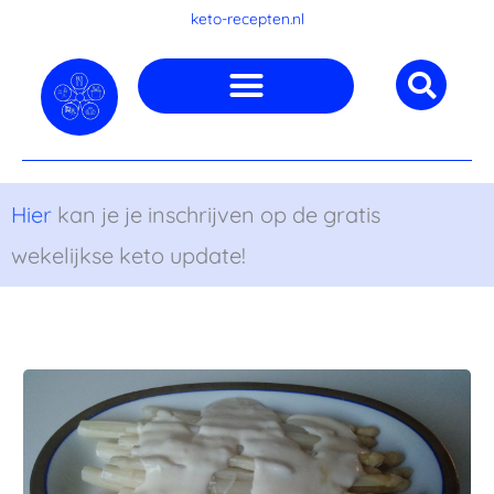
Ga
keto-recepten.nl
naar
de
inhoud
Hier
kan je je inschrijven op de gratis
wekelijkse keto update!