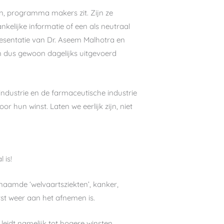
en, programma makers zit. Zijn ze
nkelijke informatie of een als neutraal
esentatie van Dr. Aseem Malhotra en
n dus gewoon dagelijks uitgevoerd
sindustrie en de farmaceutische industrie
r hun winst. Laten we eerlijk zijn, niet
 is!
aamde ‘welvaartsziekten’, kanker,
rst weer aan het afnemen is.
leidt namelijk tot hogere winsten.