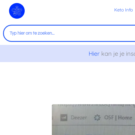
Ga
Keto Info
naar
de
inhoud
Zoeken
Hier
kan je je ins