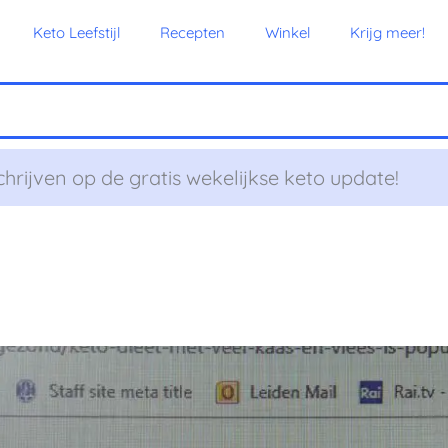
Keto Leefstijl
Recepten
Winkel
Krijg meer!
chrijven op de gratis wekelijkse keto update!