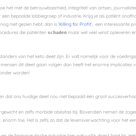
e het met de betrouwbaarheid, integriteit van artsen, journalist
een bepaalde lobbiegroep of industrie. Krijg je als patiënt onafha
nog niet gezien hebt, dan is
‘Killing for Profit’,
een interessante pr
rocedures die patiënten
maar wel veel winst opleveren e
schaden
standers van het keto dieet zijn. Er valt namelijk voor de voeding
 mensen dit dieet gaan volgen dan heeft het enorme implicaties voo
zonder worden!
llen dat ons huidige dieet nou niet bepaald één groot succesverhaal
ewicht en zelfs morbide obesitas bij. Bovendien nemen de zogen
 enorm toe. Het is zelfs zo dat de levensverwachting voor het ee
n de farmaceutische industrie hier natuurlijk direct baat bij. Het 