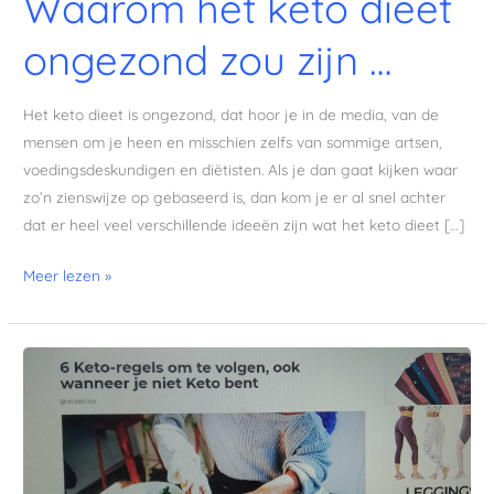
Waarom het keto dieet
ongezond zou zijn …
Het keto dieet is ongezond, dat hoor je in de media, van de
mensen om je heen en misschien zelfs van sommige artsen,
voedingsdeskundigen en diëtisten. Als je dan gaat kijken waar
zo’n zienswijze op gebaseerd is, dan kom je er al snel achter
dat er heel veel verschillende ideeën zijn wat het keto dieet […]
Meer lezen »
6
Keto-
regels
om
te