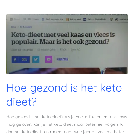
Hoe
gezond
is
het
keto
dieet?
Hoe gezond is het keto
dieet?
Hoe gezond is het keto dieet? Als je veel artikelen en talkshows
mag geloven, kan je het keto dieet maar beter niet volgen. Ik
doe het keto dieet nu al meer dan twee jaar en voel me beter