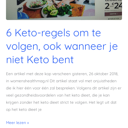
volgen,
ook
wanneer
je
6 Keto-regels om te
niet
Keto
volgen, ook wanneer je
bent
niet Keto bent
Een artikel met deze kop verscheen gisteren, 26 oktober 2018,
in womenshealthmag.nl Dit artikel staat vol met onjuistheden
die ik hier één voor één zal bespreken. Volgens dit artikel zijn er
veel gezondheidsvoordelen van het keto dieet, die je kan
krijgen zonder het keto dieet strict te volgen. Het legt uit dat
op het keto dieet je
Meer lezen »