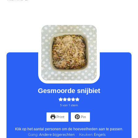
minuten
minuten
minuten
Gesmoorde snijbiet
5
van 1 stem
Print
Pin
Klik op het aantal personen om de hoeveelheden aan te passen.
Gang:
Andere bijgerechten
Keuken:
Engels