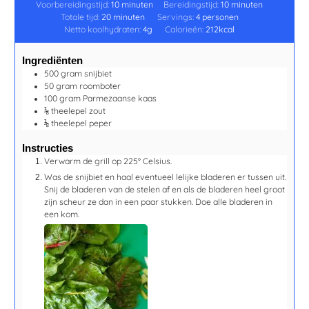
Voorbereidingstijd:
10
minuten
Bereidingstijd:
10
minuten
Totale tijd:
20
minuten
Servings:
4
personen
Netto koolhydraten:
4
g
Calorieën:
212
kcal
Ingrediënten
500
gram
snijbiet
50
gram
roomboter
100
gram
Parmezaanse kaas
⅛
theelepel
zout
⅛
theelepel
peper
Instructies
Verwarm de grill op 225° Celsius.
Was de snijbiet en haal eventueel lelijke bladeren er tussen uit.
Snij de bladeren van de stelen af en als de bladeren heel groot
zijn scheur ze dan in een paar stukken. Doe alle bladeren in
een kom.