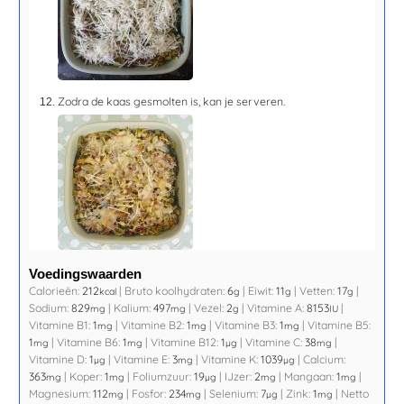
Zodra de kaas gesmolten is, kan je serveren.
Voedingswaarden
Calorieën:
212
|
Bruto koolhydraten:
6
|
Eiwit:
11
|
Vetten:
17
|
kcal
g
g
g
Sodium:
829
|
Kalium:
497
|
Vezel:
2
|
Vitamine A:
8153
|
mg
mg
g
IU
Vitamine B1:
1
|
Vitamine B2:
1
|
Vitamine B3:
1
|
Vitamine B5:
mg
mg
mg
1
|
Vitamine B6:
1
|
Vitamine B12:
1
|
Vitamine C:
38
|
mg
mg
µg
mg
Vitamine D:
1
|
Vitamine E:
3
|
Vitamine K:
1039
|
Calcium:
µg
mg
µg
363
|
Koper:
1
|
Foliumzuur:
19
|
IJzer:
2
|
Mangaan:
1
|
mg
mg
µg
mg
mg
Magnesium:
112
|
Fosfor:
234
|
Selenium:
7
|
Zink:
1
|
Netto
mg
mg
µg
mg