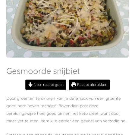
Gesmoorde snijbiet
Naar recept gaan
Recept afdrukken
Door groenten te smoren kan je de smaak van een groente
goed naar boven brengen. Bovendien past deze
bereidingswijze heel goed binnen het keto dieet, want door
meer vet te eten, bereik je eerder een gevoel van verzadiging.
Smoren is een bepaalde kooktechniek die je vooral goed kan