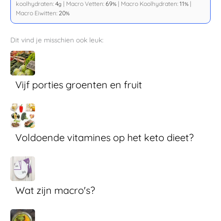
koolhydraten:
4
|
Macro Vetten:
69
|
Macro Koolhydraten:
11
|
g
%
%
Macro Eiwitten:
20
%
Dit vind je misschien ook leuk:
Vijf porties groenten en fruit
Voldoende vitamines op het keto dieet?
Wat zijn macro's?