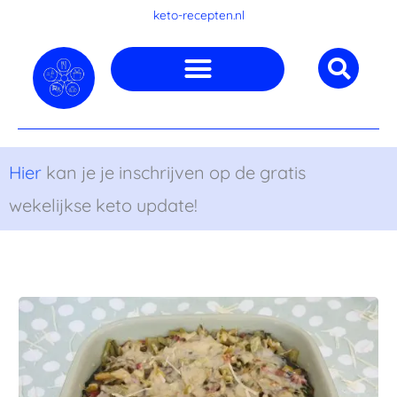
Ga
keto-recepten.nl
naar
de
inhoud
Hier
kan je je inschrijven op de gratis
wekelijkse keto update!