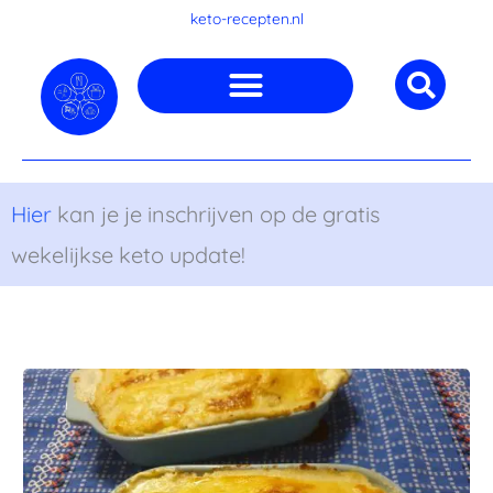
Ga
keto-recepten.nl
naar
de
inhoud
Hier
kan je je inschrijven op de gratis
wekelijkse keto update!