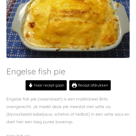
Engelse fish pie
Naar recept gaan
Recept afdrukken
Engelse fish pie (visserstaart) is een traditioneel Brits
ovengerecht. Je maakt deze pie meestal met witte vis
(bijvoorbeeld kabeljauw, schelvis of heilbot) in een witte saus en
doet hier een laag puree bovenop.
Keto fish pie