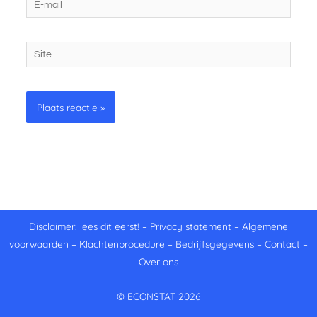
mail
Site
Disclaimer: lees dit eerst!
–
Privacy statement
–
Algemene
voorwaarden
–
Klachtenprocedure
–
Bedrijfsgegevens
–
Contact
–
Over ons
© ECONSTAT 2026