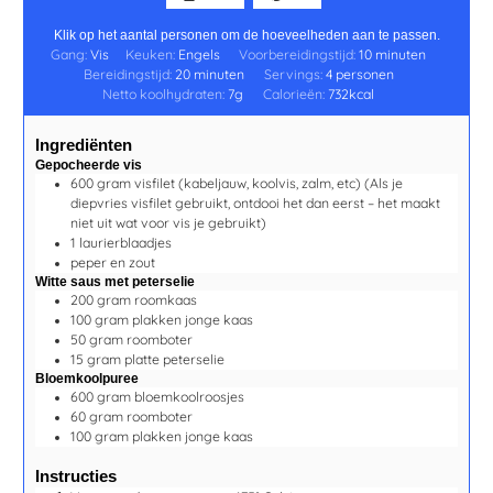
Klik op het aantal personen om de hoeveelheden aan te passen.
Gang:
Vis
Keuken:
Engels
Voorbereidingstijd:
10
minuten
Bereidingstijd:
20
minuten
Servings:
4
personen
Netto koolhydraten:
7
g
Calorieën:
732
kcal
Ingrediënten
Gepocheerde vis
600
gram
visfilet (kabeljauw, koolvis, zalm, etc)
(Als je
diepvries visfilet gebruikt, ontdooi het dan eerst – het maakt
niet uit wat voor vis je gebruikt)
1
laurierblaadjes
peper en zout
Witte saus met peterselie
200
gram
roomkaas
100
gram
plakken jonge kaas
50
gram
roomboter
15
gram
platte peterselie
Bloemkoolpuree
600
gram
bloemkoolroosjes
60
gram
roomboter
100
gram
plakken jonge kaas
Instructies