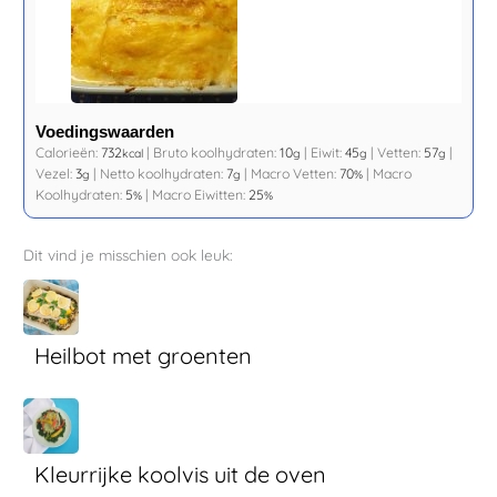
Voedingswaarden
Calorieën:
732
|
Bruto koolhydraten:
10
|
Eiwit:
45
|
Vetten:
57
|
kcal
g
g
g
Vezel:
3
|
Netto koolhydraten:
7
|
Macro Vetten:
70
|
Macro
g
g
%
Koolhydraten:
5
|
Macro Eiwitten:
25
%
%
Dit vind je misschien ook leuk:
Heilbot met groenten
Kleurrijke koolvis uit de oven