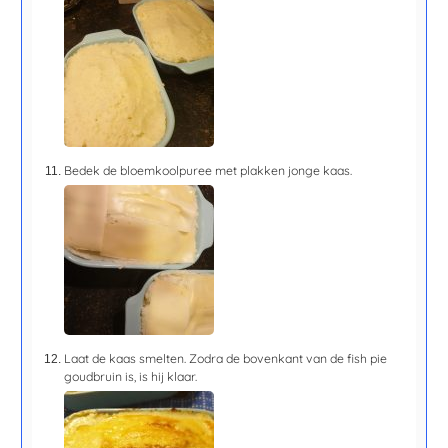
Bedek de bloemkoolpuree met plakken jonge kaas.
Laat de kaas smelten. Zodra de bovenkant van de fish pie
goudbruin is, is hij klaar.