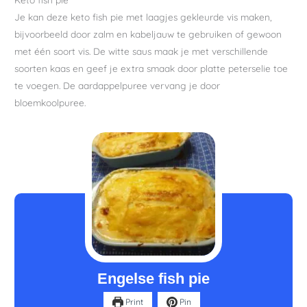
Je kan deze keto fish pie met laagjes gekleurde vis maken,
bijvoorbeeld door zalm en kabeljauw te gebruiken of gewoon
met één soort vis. De witte saus maak je met verschillende
soorten kaas en geef je extra smaak door platte peterselie toe
te voegen. De aardappelpuree vervang je door
bloemkoolpuree.
minuten
minuten
Engelse fish pie
Print
Pin