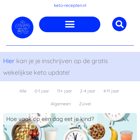
Ga
keto-recepten.nl
naar
de
inhoud
Hier
kan je je inschrijven op de gratis
wekelijkse keto update!
Alle
0-1 jaar
11+ jaar
2-4 jaar
4-11 jaar
Algemeen
Zuivel
Hoe vaak op een dag eet je kind?