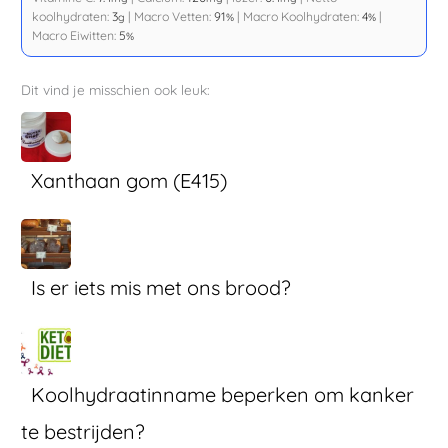
koolhydraten:
3
|
Macro Vetten:
91
|
Macro Koolhydraten:
4
|
g
%
%
Macro Eiwitten:
5
%
Dit vind je misschien ook leuk:
Xanthaan gom (E415)
Is er iets mis met ons brood?
Koolhydraatinname beperken om kanker
te bestrijden?