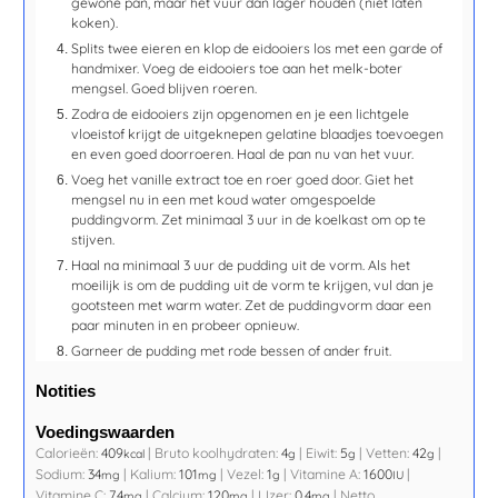
gewone pan, maar het vuur dan lager houden (niet laten
koken).
Splits twee eieren en klop de eidooiers los met een garde of
handmixer. Voeg de eidooiers toe aan het melk-boter
mengsel. Goed blijven roeren.
Zodra de eidooiers zijn opgenomen en je een lichtgele
vloeistof krijgt de uitgeknepen gelatine blaadjes toevoegen
en even goed doorroeren. Haal de pan nu van het vuur.
Voeg het vanille extract toe en roer goed door. Giet het
mengsel nu in een met koud water omgespoelde
puddingvorm. Zet minimaal 3 uur in de koelkast om op te
stijven.
Haal na minimaal 3 uur de pudding uit de vorm. Als het
moeilijk is om de pudding uit de vorm te krijgen, vul dan je
gootsteen met warm water. Zet de puddingvorm daar een
paar minuten in en probeer opnieuw.
Garneer de pudding met rode bessen of ander fruit.
Notities
Voedingswaarden
Calorieën:
409
|
Bruto koolhydraten:
4
|
Eiwit:
5
|
Vetten:
42
|
kcal
g
g
g
Sodium:
34
|
Kalium:
101
|
Vezel:
1
|
Vitamine A:
1600
|
mg
mg
g
IU
Vitamine C:
7.4
|
Calcium:
120
|
IJzer:
0.4
|
Netto
mg
mg
mg