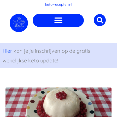
Ga
keto-recepten.nl
naar
de
inhoud
Hier
kan je je inschrijven op de gratis
wekelijkse keto update!