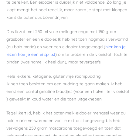
te bereiken. Eén eidooier is duidelijk niet voldoende. Zo lang je
klopt mengt het heel redelijk, maar zodra je stopt met kloppen
komt de boter dus bovendrijven.
Dus ik zat met 250 ml volle melk gemengd met 150 gram
grasboter en een eidooier. Ik heb het toen nogmaals verwarmd
(au bain marie) en weer een eidooier toegevoegd (
hier kan je
lezen hoe je een ei splitst
) om te proberen de vloeistof toch te
binden (was namelijk heel dun), maar tevergeefs.
Hele lekkere, ketogene, glutenvrije roompudding
Ik heb toen besloten om een pudding te gaan maken. Ik heb
eerst een aantal gelatine blaadjes (voor een halve liter vloeistof
) geweekt in koud water en die toen uitgeknepen.
Tegelijkertijd, heb ik het boter-melk-eidooier mengsel weer au
bain marie verwarmd en vanille extract toegevoegd. Ik heb
vervolgens 250 gram mascarpone toegevoegd en toen dat
helemaal was opgelost, de gelatine blaadjes toegevoegd en