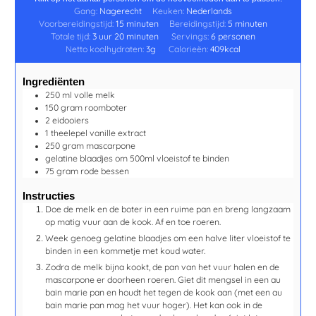
Gang:
Nagerecht
Keuken:
Nederlands
Voorbereidingstijd:
15
minuten
Bereidingstijd:
5
minuten
Totale tijd:
3
uur
20
minuten
Servings:
6
personen
Netto koolhydraten:
3
g
Calorieën:
409
kcal
Ingrediënten
250
ml
volle melk
150
gram
roomboter
2
eidooiers
1
theelepel
vanille extract
250
gram
mascarpone
gelatine blaadjes
om 500ml vloeistof te binden
75
gram
rode bessen
Instructies
Doe de melk en de boter in een ruime pan en breng langzaam
op matig vuur aan de kook. Af en toe roeren.
Week genoeg gelatine blaadjes om een halve liter vloeistof te
binden in een kommetje met koud water.
Zodra de melk bijna kookt, de pan van het vuur halen en de
mascarpone er doorheen roeren. Giet dit mengsel in een au
bain marie pan en houdt het tegen de kook aan (met een au
bain marie pan mag het vuur hoger). Het kan ook in de