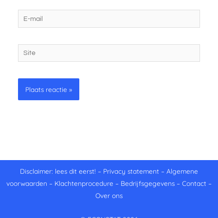
E-
mail
Site
Disclaimer: lees dit eerst!
–
Privacy statement
–
Algemene
voorwaarden
–
Klachtenprocedure
–
Bedrijfsgegevens
–
Contact
–
Over ons