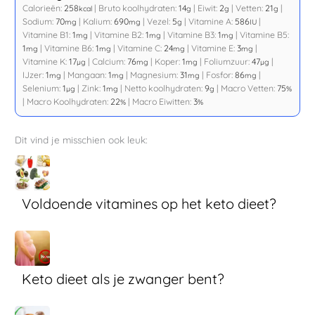
Calorieën:
258
|
Bruto koolhydraten:
14
|
Eiwit:
2
|
Vetten:
21
|
kcal
g
g
g
Sodium:
70
|
Kalium:
690
|
Vezel:
5
|
Vitamine A:
586
|
mg
mg
g
IU
Vitamine B1:
1
|
Vitamine B2:
1
|
Vitamine B3:
1
|
Vitamine B5:
mg
mg
mg
1
|
Vitamine B6:
1
|
Vitamine C:
24
|
Vitamine E:
3
|
mg
mg
mg
mg
Vitamine K:
17
|
Calcium:
76
|
Koper:
1
|
Foliumzuur:
47
|
µg
mg
mg
µg
IJzer:
1
|
Mangaan:
1
|
Magnesium:
31
|
Fosfor:
86
|
mg
mg
mg
mg
Selenium:
1
|
Zink:
1
|
Netto koolhydraten:
9
|
Macro Vetten:
75
µg
mg
g
%
|
Macro Koolhydraten:
22
|
Macro Eiwitten:
3
%
%
Dit vind je misschien ook leuk:
Voldoende vitamines op het keto dieet?
Keto dieet als je zwanger bent?