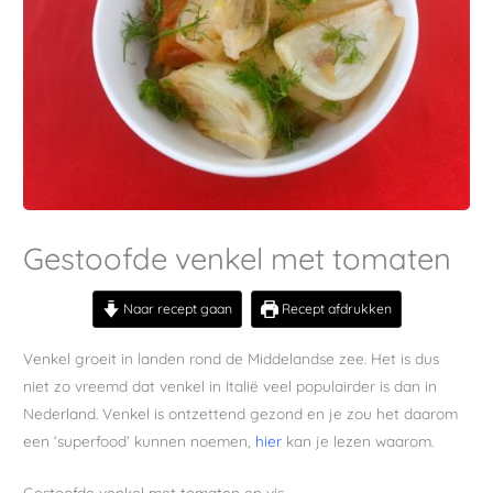
Gestoofde venkel met tomaten
Naar recept gaan
Recept afdrukken
Venkel groeit in landen rond de Middelandse zee. Het is dus
niet zo vreemd dat venkel in Italië veel populairder is dan in
Nederland. Venkel is ontzettend gezond en je zou het daarom
een ‘superfood’ kunnen noemen,
hier
kan je lezen waarom.
Gestoofde venkel met tomaten en vis