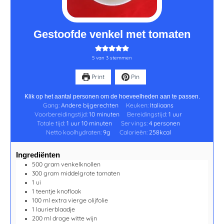
Gestoofde venkel met tomaten
5
van
3
stemmen
Print
Pin
Klik op het aantal personen om de hoeveelheden aan te passen.
Gang:
Andere bijgerechten
Keuken:
Italiaans
Voorbereidingstijd:
10
minuten
Bereidingstijd:
1
uur
Totale tijd:
1
uur
10
minuten
Servings:
4
personen
Netto koolhydraten:
9
g
Calorieën:
258
kcal
Ingrediënten
500
gram
venkelknollen
300
gram
middelgrote tomaten
1
ui
1
teentje
knoflook
100
ml
extra vierge olijfolie
1
laurierblaadje
200
ml
droge witte wijn