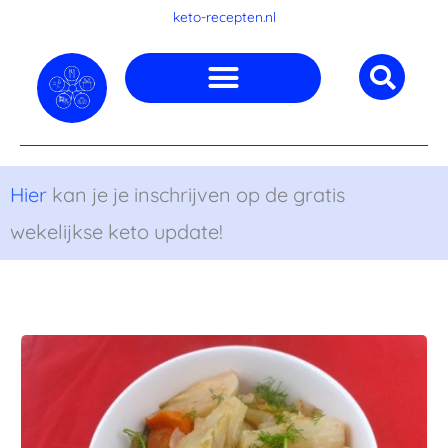
Ga
keto-recepten.nl
naar
de
inhoud
Hier
kan je je inschrijven op de gratis
wekelijkse keto update!