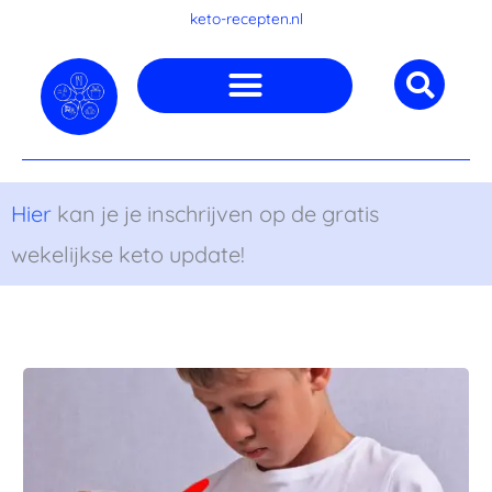
Ga
keto-recepten.nl
naar
de
inhoud
Hier
kan je je inschrijven op de gratis
wekelijkse keto update!