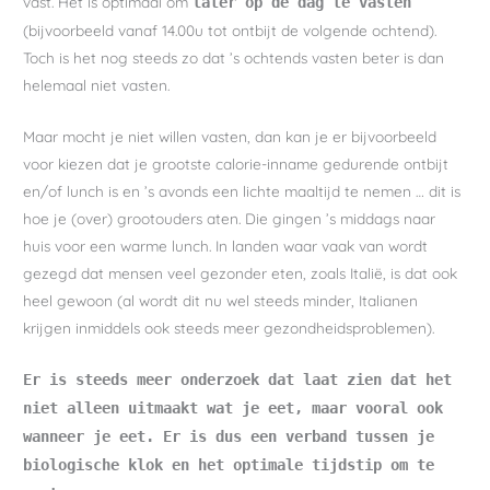
vast. Het is optimaal om
later op de dag te vasten
(bijvoorbeeld vanaf 14.00u tot ontbijt de volgende ochtend).
Toch is het nog steeds zo dat ’s ochtends vasten beter is dan
helemaal niet vasten.
Maar mocht je niet willen vasten, dan kan je er bijvoorbeeld
voor kiezen dat je grootste calorie-inname gedurende ontbijt
en/of lunch is en ’s avonds een lichte maaltijd te nemen … dit is
hoe je (over) grootouders aten. Die gingen ’s middags naar
huis voor een warme lunch. In landen waar vaak van wordt
gezegd dat mensen veel gezonder eten, zoals Italië, is dat ook
heel gewoon (al wordt dit nu wel steeds minder, Italianen
krijgen inmiddels ook steeds meer gezondheidsproblemen).
Er is steeds meer onderzoek dat laat zien dat het
niet alleen uitmaakt wat je eet, maar vooral ook
wanneer je eet. Er is dus een verband tussen je
biologische klok en het optimale tijdstip om te