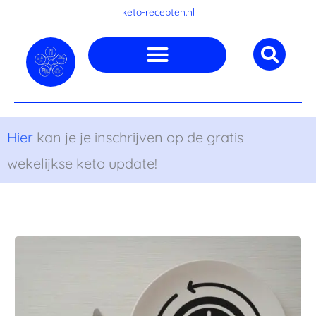
Ga
keto-recepten.nl
naar
de
inhoud
Hier
kan je je inschrijven op de gratis
wekelijkse keto update!