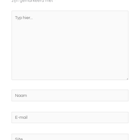
zijn gemarkeerd met
*
Typ
hier...
Naam
E-
mail
Site