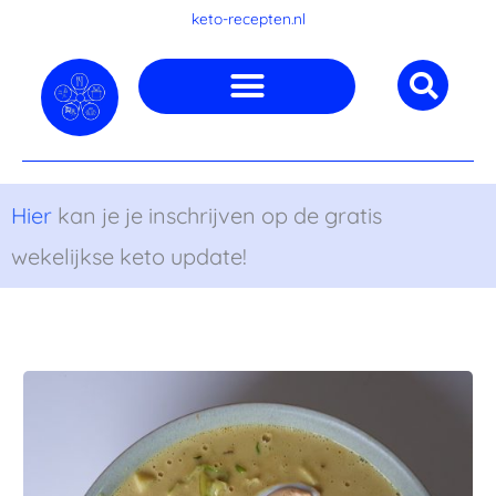
Ga
keto-recepten.nl
naar
de
inhoud
Hier
kan je je inschrijven op de gratis
wekelijkse keto update!