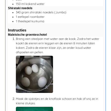
150
ml
kokend water
Shirataki noedels
340
gram
shirataki noedels
(Jumbo)
1
eetlepel
roomboter
1
theelepel
kurkuma
Instructies
Maleisische groenteschotel
Breng een steelpan met water aan de kook. Zodra het water
kookt de eieren erin leggen en de eieren
8 minuten
laten
koken. Zodra de eieren klaar zijn, ze onder koud water
afspoelen en pellen.
Maak de sjalotjes en de knoflook schoon en hak of snij ze in
kleine stukjes.