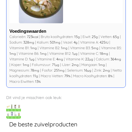
Voedingswaarden
Calorieën:
723
|
Bruto koolhydraten:
15
|
Eiwit:
25
|
Vetten:
65
|
kcal
g
g
g
Sodium:
328
|
Kalium:
501
|
Vezel:
4
|
Vitamine A:
425
|
mg
mg
g
IU
Vitamine B1:
1
|
Vitamine B2:
1
|
Vitamine B3:
5
|
Vitamine B5:
mg
mg
mg
1
|
Vitamine B6:
1
|
Vitamine B12:
1
|
Vitamine C:
18
|
mg
mg
µg
mg
Vitamine D:
1
|
Vitamine E:
4
|
Vitamine K:
22
|
Calcium:
364
µg
mg
µg
mg
|
Koper:
1
|
Foliumzuur:
71
|
IJzer:
2
|
Mangaan:
1
|
mg
µg
mg
mg
Magnesium:
78
|
Fosfor:
251
|
Selenium:
16
|
Zink:
2
|
Netto
mg
mg
µg
mg
koolhydraten:
11
|
Macro Vetten:
79
|
Macro Koolhydraten:
8
|
g
%
%
Macro Eiwitten:
13
%
Dit vind je misschien ook leuk:
De beste zuivelproducten