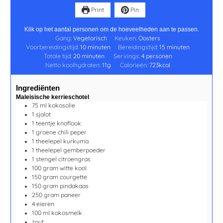
Print
Pin
Klik op het aantal personen om de hoeveelheden aan te passen.
Gang:
Vegetarisch
Keuken:
Oosters
Voorbereidingstijd:
10
minuten
Bereidingstijd:
15
minuten
Totale tijd:
20
minuten
Servings:
4
personen
Netto koolhydraten:
11
g
Calorieën:
723
kcal
Ingrediënten
Maleisische kerrieschotel
75
ml
kokosolie
1
sjalot
1
teentje
knoflook
1
groene chili peper
1
theelepel
kurkuma
1
theelepel
gemberpoeder
1
stengel
citroengras
100
gram
witte kool
150
gram
courgette
150
gram
pindakaas
250
gram
paneer
4
eieren
100
ml
kokosmelk
zout