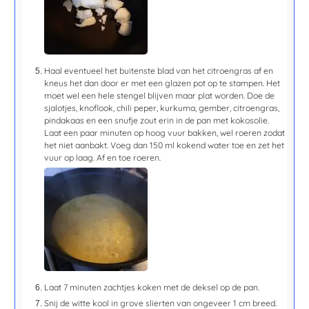
Haal eventueel het buitenste blad van het citroengras af en
kneus het dan door er met een glazen pot op te stampen. Het
moet wel een hele stengel blijven maar plat worden. Doe de
sjalotjes, knoflook, chili peper, kurkuma, gember, citroengras,
pindakaas en een snufje zout erin in de pan met kokosolie.
Laat een paar minuten op hoog vuur bakken, wel roeren zodat
het niet aanbakt. Voeg dan 150 ml kokend water toe en zet het
vuur op laag. Af en toe roeren.
Laat
7 minuten
zachtjes koken met de deksel op de pan.
Snij de witte kool in grove slierten van ongeveer 1 cm breed.