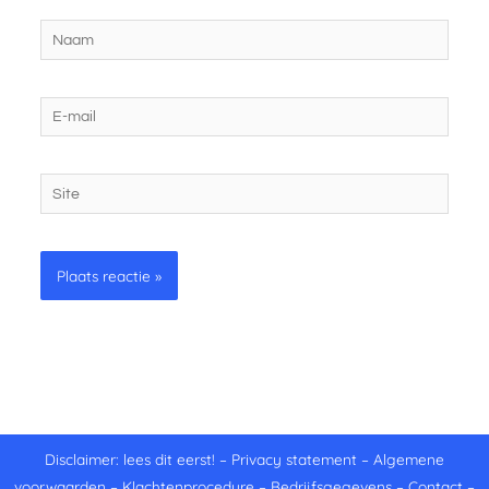
Naam
E-
mail
Site
Disclaimer: lees dit eerst!
–
Privacy statement
–
Algemene
voorwaarden
–
Klachtenprocedure
–
Bedrijfsgegevens
–
Contact
–