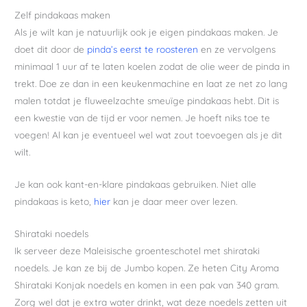
Zelf pindakaas maken
Als je wilt kan je natuurlijk ook je eigen pindakaas maken. Je
doet dit door de
pinda’s eerst te roosteren
en ze vervolgens
minimaal 1 uur af te laten koelen zodat de olie weer de pinda in
trekt. Doe ze dan in een keukenmachine en laat ze net zo lang
malen totdat je fluweelzachte smeuïge pindakaas hebt. Dit is
een kwestie van de tijd er voor nemen. Je hoeft niks toe te
voegen! Al kan je eventueel wel wat zout toevoegen als je dit
wilt.
Je kan ook kant-en-klare pindakaas gebruiken. Niet alle
pindakaas is keto,
hier
kan je daar meer over lezen.
Shirataki noedels
Ik serveer deze Maleisische groenteschotel met shirataki
noedels. Je kan ze bij de Jumbo kopen. Ze heten City Aroma
Shirataki Konjak noedels en komen in een pak van 340 gram.
Zorg wel dat je extra water drinkt, wat deze noedels zetten uit