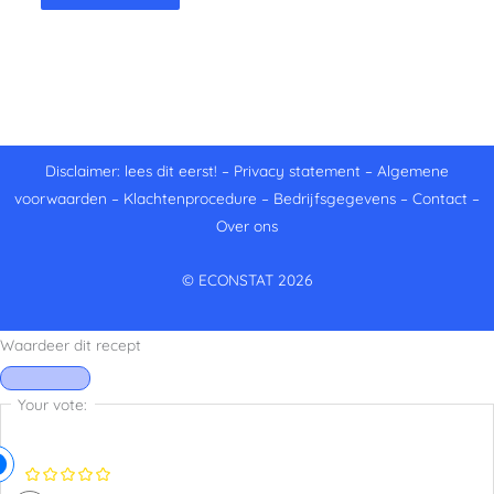
Disclaimer: lees dit eerst!
–
Privacy statement
–
Algemene
voorwaarden
–
Klachtenprocedure
–
Bedrijfsgegevens
–
Contact
–
Over ons
© ECONSTAT 2026
Waardeer dit recept
Your vote: