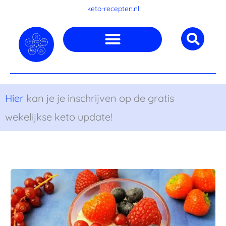
Ga
keto-recepten.nl
naar
de
inhoud
Hier
kan je je inschrijven op de gratis
wekelijkse keto update!