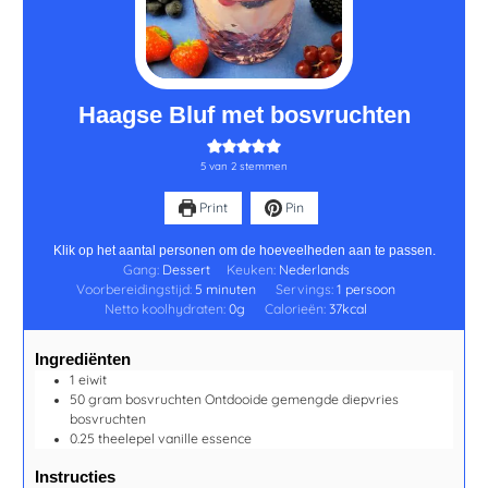
Haagse Bluf met bosvruchten
5
van
2
stemmen
Print
Pin
Klik op het aantal personen om de hoeveelheden aan te passen.
Gang:
Dessert
Keuken:
Nederlands
Voorbereidingstijd:
5
minuten
Servings:
1
persoon
Netto koolhydraten:
0
g
Calorieën:
37
kcal
Ingrediënten
1
eiwit
50
gram
bosvruchten
Ontdooide gemengde diepvries
bosvruchten
0.25
theelepel
vanille essence
Instructies