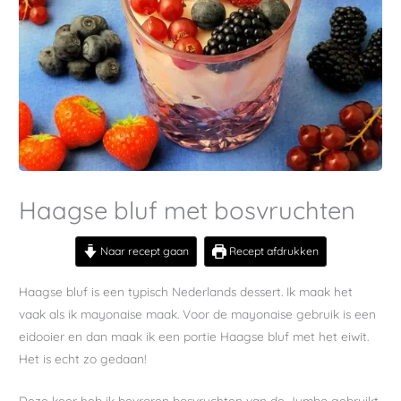
Haagse bluf met bosvruchten
Naar recept gaan
Recept afdrukken
Haagse bluf is een typisch Nederlands dessert. Ik maak het
vaak als ik mayonaise maak. Voor de mayonaise gebruik is een
eidooier en dan maak ik een portie Haagse bluf met het eiwit.
Het is echt zo gedaan!
Deze keer heb ik bevroren bosvruchten van de Jumbo gebruikt.