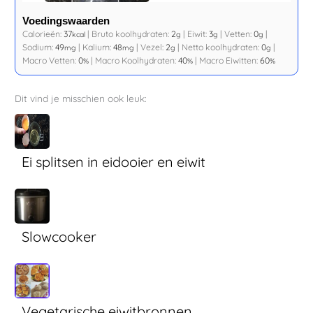
Voedingswaarden
Calorieën:
37
|
Bruto koolhydraten:
2
|
Eiwit:
3
|
Vetten:
0
|
kcal
g
g
g
Sodium:
49
|
Kalium:
48
|
Vezel:
2
|
Netto koolhydraten:
0
|
mg
mg
g
g
Macro Vetten:
0
|
Macro Koolhydraten:
40
|
Macro Eiwitten:
60
%
%
%
Dit vind je misschien ook leuk:
Ei splitsen in eidooier en eiwit
Slowcooker
Vegetarische eiwitbronnen