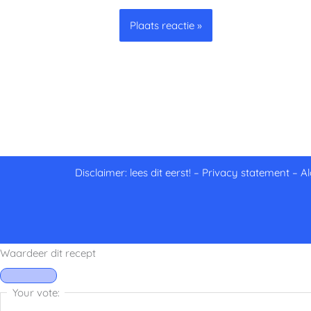
Disclaimer: lees dit eerst!
–
Privacy statement
–
A
Waardeer dit recept
Your vote: