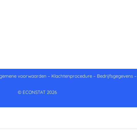
lgemene voorwaarden
–
Klachtenprocedure
–
Bedrijfsgegevens
© ECONSTAT 2026