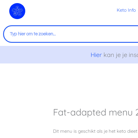
Ga
Keto Info
naar
de
inhoud
Zoeken
Hier
kan je je ins
Fat-adapted menu 2 
Dit menu is geschikt als je het keto dieet 