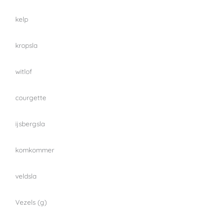
kelp
kropsla
witlof
courgette
ijsbergsla
komkommer
veldsla
Vezels (g)