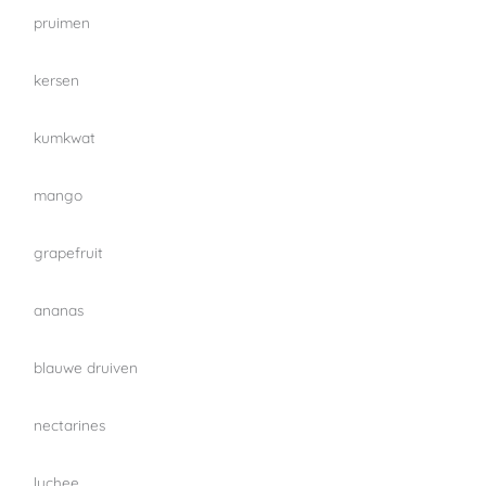
pruimen
kersen
kumkwat
mango
grapefruit
ananas
blauwe druiven
nectarines
lychee