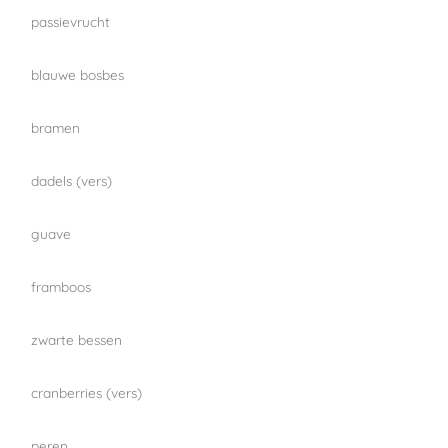
passievrucht
blauwe bosbes
bramen
dadels (vers)
guave
framboos
zwarte bessen
cranberries (vers)
peren