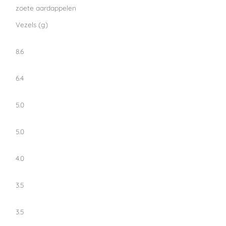
zoete aardappelen
Vezels (g)
8.6
6.4
5.0
5.0
4.0
3.5
3.5