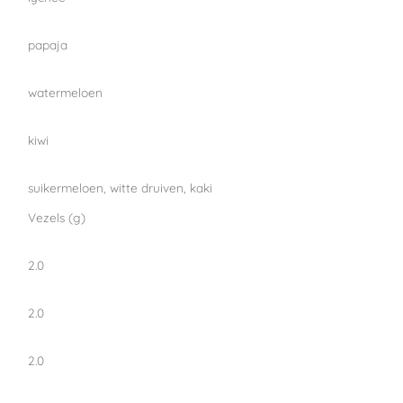
papaja
watermeloen
kiwi
suikermeloen, witte druiven, kaki
Vezels (g)
2.0
2.0
2.0