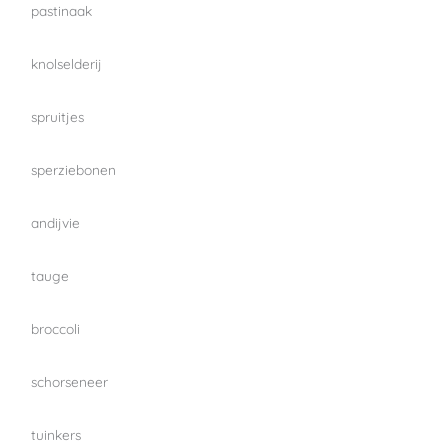
pastinaak
knolselderij
spruitjes
sperziebonen
andijvie
tauge
broccoli
schorseneer
tuinkers