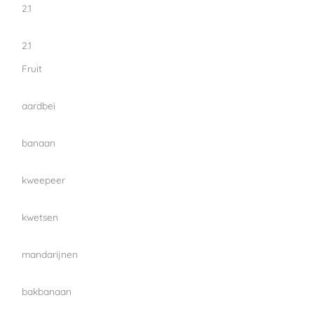
2.1
2.1
Fruit
aardbei
banaan
kweepeer
kwetsen
mandarijnen
bakbanaan