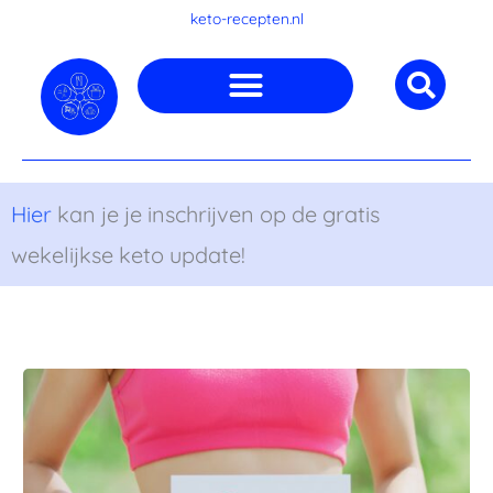
Ga
keto-recepten.nl
naar
de
inhoud
Hier
kan je je inschrijven op de gratis
wekelijkse keto update!