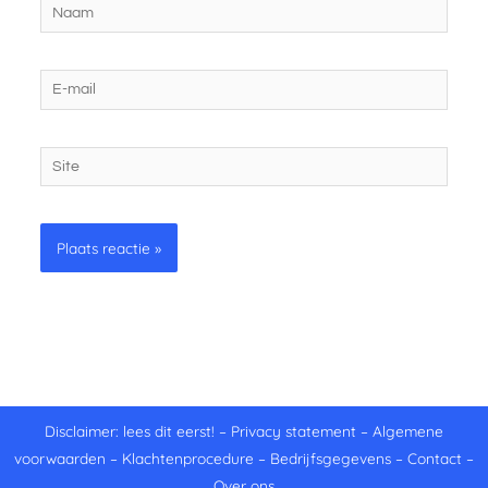
Naam
E-
mail
Site
Disclaimer: lees dit eerst!
–
Privacy statement
–
Algemene
voorwaarden
–
Klachtenprocedure
–
Bedrijfsgegevens
–
Contact
–
Over ons