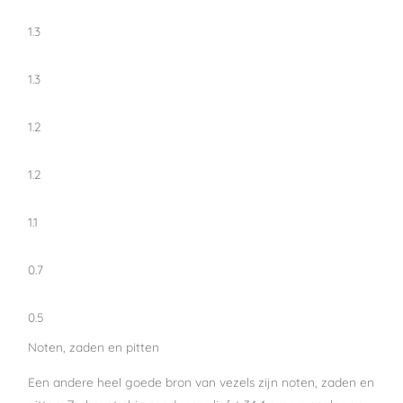
1.3
1.3
1.2
1.2
1.1
0.7
0.5
Noten, zaden en pitten
Een andere heel goede bron van vezels zijn noten, zaden en