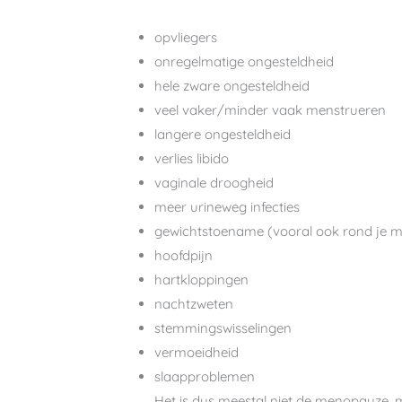
opvliegers
onregelmatige ongesteldheid
hele zware ongesteldheid
veel vaker/minder vaak menstrueren
langere ongesteldheid
verlies libido
vaginale droogheid
meer urineweg infecties
gewichtstoename (vooral ook rond je m
hoofdpijn
hartkloppingen
nachtzweten
stemmingswisselingen
vermoeidheid
slaapproblemen
Het is dus meestal niet de menopauze, 