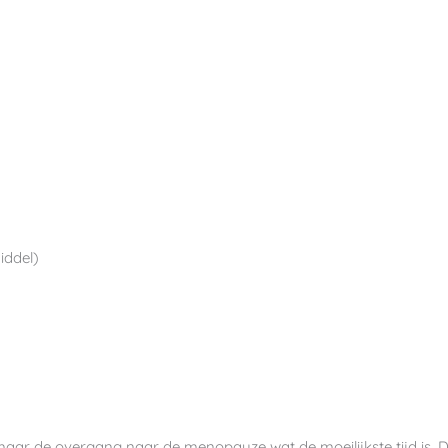
iddel)
maar de overgang naar de menopauze wat de moeilijkste tijd is. 