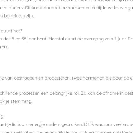
ereen anders. Dit komt doordat de hormonen die tijdens de overg
m betrokken zijn.
duurt het?
n de 45 en 55 jaar bent. Meestal duurt de overgang zo’n 7 jaar. E
ren!
tie van oestrogeen en progesteron, twee hormonen die door de e
chillende processen een belangrijke rol. Zo kan de afname in oes
k je stemming.
ng
at je lichaam energie anders gebruiken. Dit is waarom veel vrou
nnen kwijtraken. De belangrijkste oorzaak van de gewichtstoenam