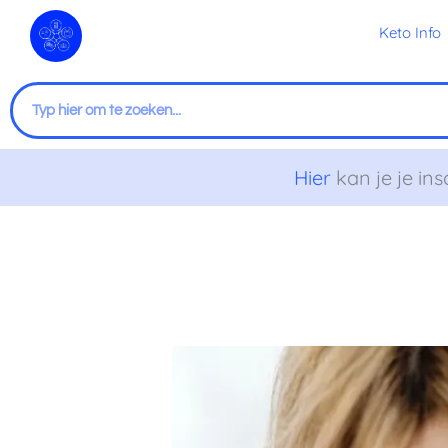
Ga
Keto Info
naar
de
inhoud
Zoeken
Hier
kan je je ins