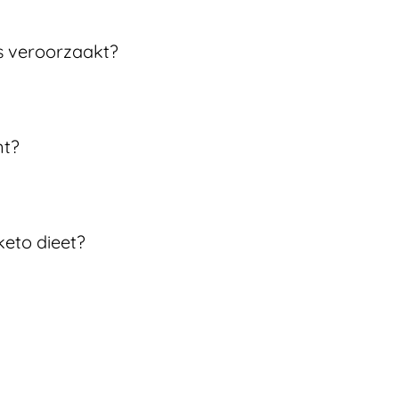
s veroorzaakt?
nt?
keto dieet?