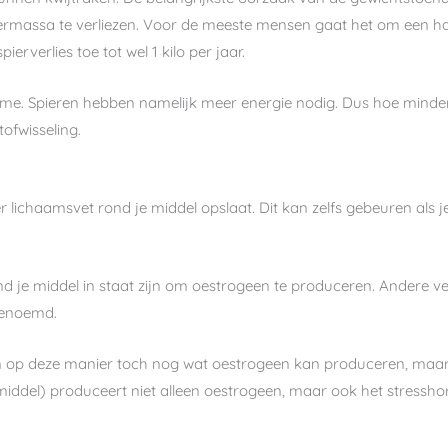
piermassa te verliezen. Voor de meeste mensen gaat het om een halve
rverlies toe tot wel 1 kilo per jaar.
e. Spieren hebben namelijk meer energie nodig. Dus hoe minder 
tofwisseling.
r lichaamsvet rond je middel opslaat. Dit kan zelfs gebeuren als 
nd je middel in staat zijn om oestrogeen te produceren. Andere ve
 genoemd.
haam op deze manier toch nog wat oestrogeen kan produceren, maar 
e middel) produceert niet alleen oestrogeen, maar ook het stressh